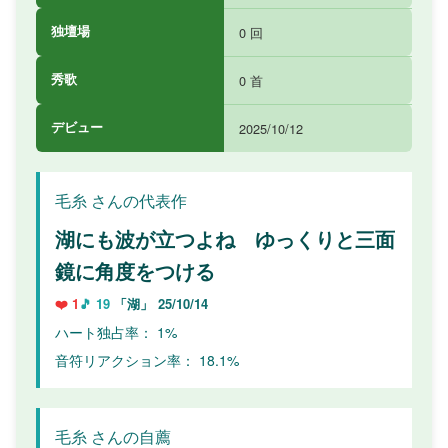
独壇場
0 回
秀歌
0 首
デビュー
2025/10/12
毛糸 さんの代表作
湖にも波が立つよね ゆっくりと三面
鏡に角度をつける
❤️ 1
🎵 19
「湖」
25/10/14
ハート独占率： 1%
音符リアクション率： 18.1%
毛糸 さんの自薦