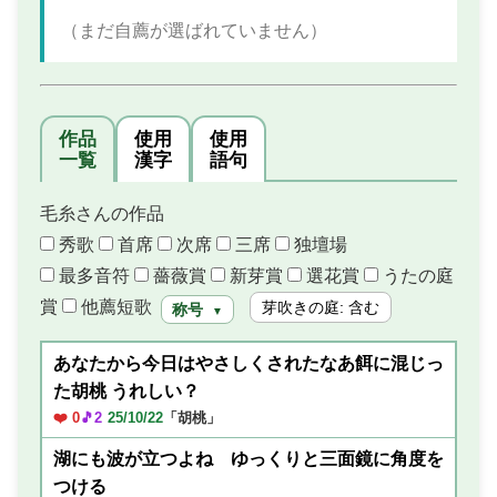
（まだ自薦が選ばれていません）
作品
使用
使用
一覧
漢字
語句
毛糸さんの作品
秀歌
首席
次席
三席
独壇場
最多音符
薔薇賞
新芽賞
選花賞
うたの庭
賞
他薦短歌
芽吹きの庭: 含む
称号
▼
あなたから今日はやさしくされたなあ餌に混じっ
た胡桃 うれしい？
❤️ 0
🎵2
25/10/22
「胡桃」
湖にも波が立つよね ゆっくりと三面鏡に角度を
つける