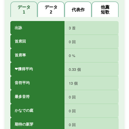
データ
データ
他薦
代表作
1
2
短歌
出詠
3 首
首席回
0 回
首席率
0 %
❤獲得平均
0.33 個
音符平均
13 個
最多音符
0 回
かなでの庭
0 回
期待の新芽
0 回