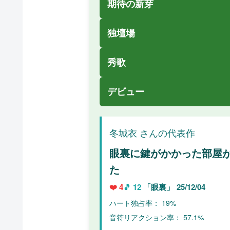
期待の新芽
独壇場
秀歌
デビュー
冬城衣 さんの代表作
眼裏に鍵がかかった部屋
た
❤️ 4
🎵 12
「眼裏」
25/12/04
ハート独占率： 19%
音符リアクション率： 57.1%