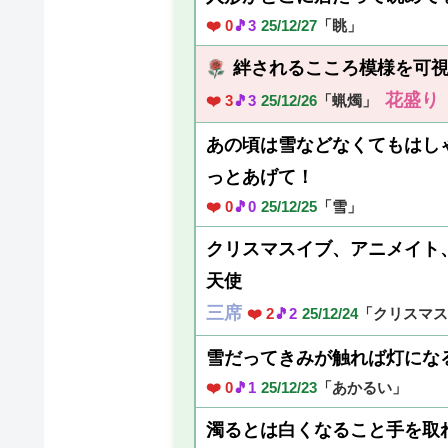
❤️ 0
🎵3
25/12/27
「眺」
絆されるこころ模様を可
花盛り
❤️ 3
🎵3
25/12/26
「蝋燭」
あの頃は雪などなくてもはし
っとあげて！
❤️ 0
🎵0
25/12/25
「雪」
クリスマスイブ、アニメイト
天使
三席
❤️ 2
🎵2
25/12/24
「クリスマス
雪だってきみが触れば灯にな
❤️ 0
🎵1
25/12/23
「あかるい」
濁るとは白くなること手を取