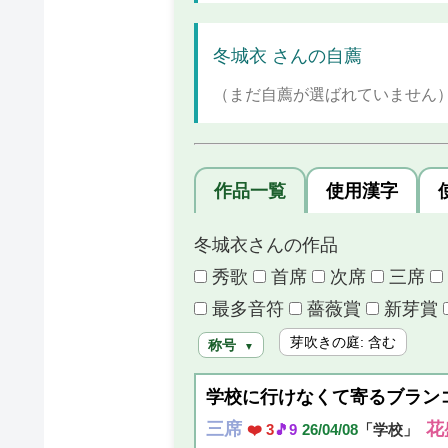
冬城衣 さんの自薦
（まだ自薦が選ばれていません
作品一覧
使用漢字
冬城衣さんの作品
秀歌
首席
次席
三席
最多音符
薔薇賞
新芽賞
芽吹きの庭: 含む
称号
▼
学校に行けなくて寄るブラン
三席
花
❤️ 3
🎵9
26/04/08
「学校」