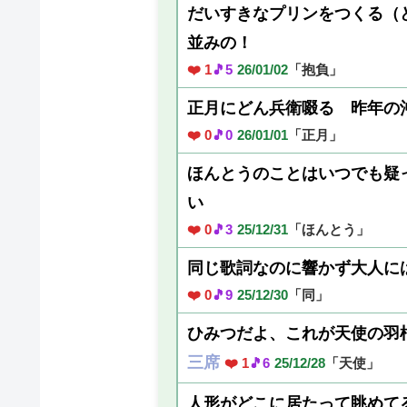
だいすきなプリンをつくる（
並みの！
❤️ 1
🎵5
26/01/02
「抱負」
正月にどん兵衛啜る 昨年の
❤️ 0
🎵0
26/01/01
「正月」
ほんとうのことはいつでも疑
い
❤️ 0
🎵3
25/12/31
「ほんとう」
同じ歌詞なのに響かず大人に
❤️ 0
🎵9
25/12/30
「同」
ひみつだよ、これが天使の羽
三席
❤️ 1
🎵6
25/12/28
「天使」
人形がどこに居たって眺めて