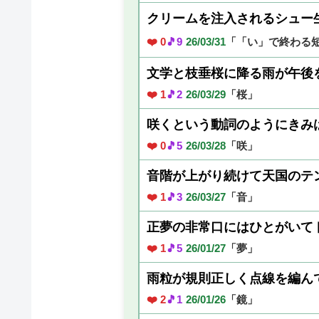
クリームを注入されるシュー
❤️ 0
🎵9
26/03/31
「「い」で終わる
文学と枝垂桜に降る雨が午後
❤️ 1
🎵2
26/03/29
「桜」
咲くという動詞のようにきみ
❤️ 0
🎵5
26/03/28
「咲」
音階が上がり続けて天国のテ
❤️ 1
🎵3
26/03/27
「音」
正夢の非常口にはひとがいて
❤️ 1
🎵5
26/01/27
「夢」
雨粒が規則正しく点線を編ん
❤️ 2
🎵1
26/01/26
「鏡」