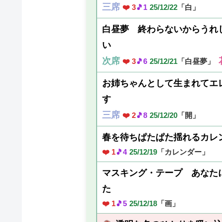
三席
❤️ 3
🎵1
25/12/22
「白」
白昼夢 終わらないからうれ
い
次席
❤️ 3
🎵6
25/12/21
「白昼夢」
お姉ちゃんとして生まれてエ
す
三席
❤️ 2
🎵8
25/12/20
「開」
春を待ちぱたぱた揺れるカレ
❤️ 1
🎵4
25/12/19
「カレンダー」
マスキング・テープ あなた
た
❤️ 1
🎵5
25/12/18
「画」