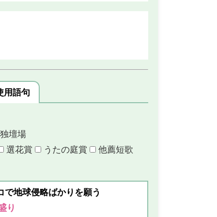
）
使用語句
独壇場
選花賞
うたの庭賞
他薦短歌
コで地球侵略ばかりを願う
盛り