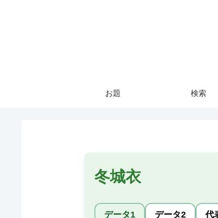
お題
検索
冬城衣
データ1
データ2
代