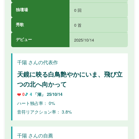
独壇場
0 回
秀歌
0 首
デビュー
2025/10/14
千陽 さんの代表作
天鏡に映る白鳥艶やかにいま、飛び立
つの北へ向かって
❤️ 0
🎵 4
「湖」
25/10/14
ハート独占率： 0%
音符リアクション率： 3.8%
千陽 さんの自薦