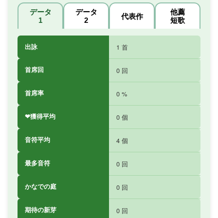
データ
データ
他薦
代表作
1
2
短歌
出詠
1 首
首席回
0 回
首席率
0 %
❤獲得平均
0 個
音符平均
4 個
最多音符
0 回
かなでの庭
0 回
期待の新芽
0 回