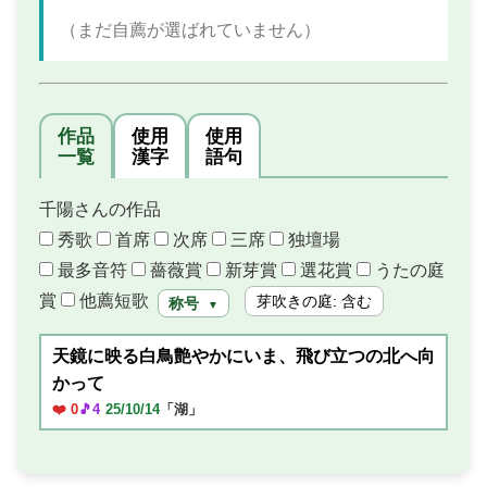
（まだ自薦が選ばれていません）
作品
使用
使用
一覧
漢字
語句
千陽さんの作品
秀歌
首席
次席
三席
独壇場
最多音符
薔薇賞
新芽賞
選花賞
うたの庭
賞
他薦短歌
芽吹きの庭: 含む
称号
▼
天鏡に映る白鳥艶やかにいま、飛び立つの北へ向
かって
❤️ 0
🎵4
25/10/14
「湖」