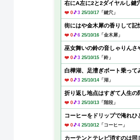
右にA左に2と2ダイヤルし鍵
❤️ 0
🎵3
25/10/17
「鍵穴」
街にはや金木犀の香りして記
❤️ 0
🎵6
25/10/16
「金木犀」
巫女舞いの鈴の音しゃりんさ
❤️ 0
🎵3
25/10/15
「鈴」
白樺湖、足漕ぎボート乗って
❤️ 0
🎵3
25/10/14
「湖」
折り返し地点はすぎて人生の
❤️ 0
🎵3
25/10/13
「階段」
コーヒーをドリップで淹れひ
❤️ 0
🎵4
25/10/12
「コーヒー」
カーテンとテレビ消すのは同