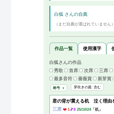
白狐 さんの自薦
（まだ自薦が選ばれていません
作品一覧
使用漢字
白狐さんの作品
秀歌
首席
次席
三席
最多音符
薔薇賞
新芽賞
芽吹きの庭: 含む
称号
▼
君の背が震える机 泣く理由
三席
❤️ 1
🎵8
25/10/24
「机」