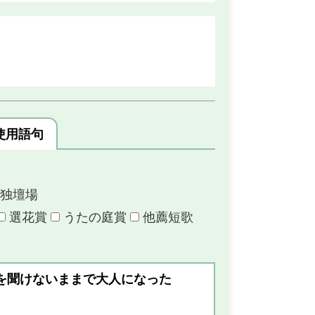
）
使用語句
独壇場
選花賞
うたの庭賞
他薦短歌
を聞けないままで大人になった