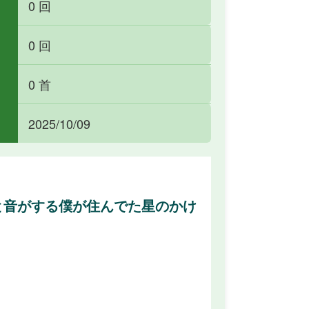
0 回
0 回
0 首
2025/10/09
と音がする僕が住んでた星のかけ