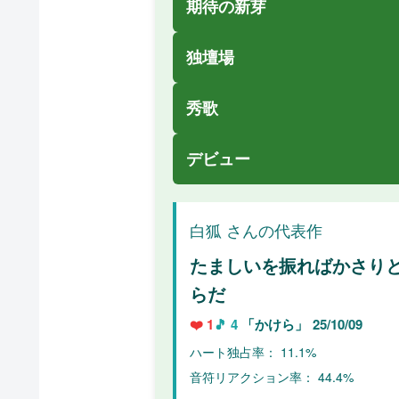
期待の新芽
独壇場
秀歌
デビュー
白狐 さんの代表作
たましいを振ればかさり
らだ
❤️ 1
🎵 4
「かけら」
25/10/09
ハート独占率： 11.1%
音符リアクション率： 44.4%