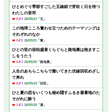
ひとめぐり季節すごした五線紙で芽吹く日を待つ
わたしの音符
❤️ 0
🎵4
26/05/23
「五」
この地球こころ奮わせ立つためのテーマソングは
それぞれのなか
❤️ 0
🎵2
26/05/21
「奮」
ひとの世の栄枯盛衰くらぐらと路地裏は抱きすこ
しをうたう
❤️ 0
🎵1
26/05/20
「路地裏」
人生のあちらこちらで撒いてきた伏線回収めざし
て奔れ
❤️ 0
🎵3
26/05/19
「回収」
ひと夏の恋をいくつも秘め隠すふるき避暑地のた
そがれに酔う
❤️ 1
🎵1
26/05/18
「暑」