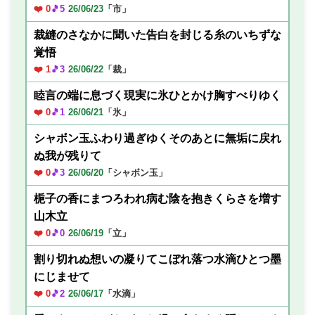
❤️ 0
🎵5
26/06/23
「市」
裁縫のさなかに聞いた告白を封じる糸のいちずな
覚悟
❤️ 1
🎵3
26/06/22
「裁」
睦言の端に息づく現実に氷ひとかけ胸すべりゆく
❤️ 0
🎵1
26/06/21
「氷」
シャボン玉ふわり過ぎゆくそのあとに無垢に戻れ
ぬ我が残りて
❤️ 0
🎵3
26/06/20
「シャボン玉」
梔子の香にまつろわれ病む陰を抱きくらさを増す
山木立
❤️ 0
🎵0
26/06/19
「立」
割り切れぬ想いの凝りてこぼれ落つ水滴ひとつ墨
にじませて
❤️ 0
🎵2
26/06/17
「水滴」