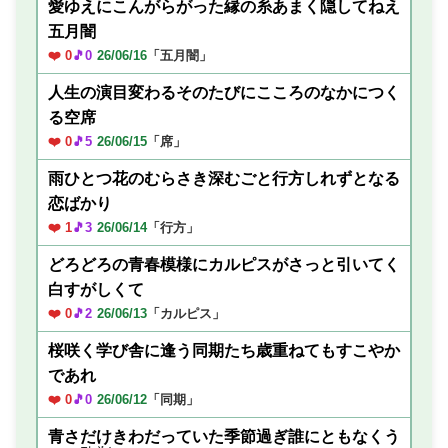
愛ゆえにこんがらがった縁の糸あまく隠してねえ
五月闇
❤️ 0
🎵0
26/06/16
「五月闇」
人生の演目変わるそのたびにこころのなかにつく
る空席
❤️ 0
🎵5
26/06/15
「席」
雨ひとつ花のむらさき深むごと行方しれずとなる
恋ばかり
❤️ 1
🎵3
26/06/14
「行方」
どろどろの青春模様にカルピスがさっと引いてく
白すがしくて
❤️ 0
🎵2
26/06/13
「カルピス」
桜咲く学び舎に逢う同期たち歳重ねてもすこやか
であれ
❤️ 0
🎵0
26/06/12
「同期」
青さだけきわだっていた季節過ぎ誰にともなくう