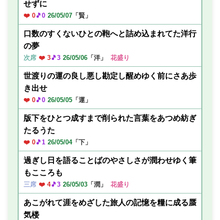
せずに
❤️ 0
🎵0
26/05/07
「賢」
口数のすくないひとの鞄へと詰め込まれてた洋行
の夢
次席
❤️ 3
🎵3
26/05/06
「洋」
花盛り
世渡りの運の良し悪し勘定し醒めゆく前にさあ歩
き出せ
❤️ 0
🎵0
26/05/05
「運」
版下をひとつ成すまで削られた言葉をあつめ紡ぎ
たるうた
❤️ 0
🎵1
26/05/04
「下」
過ぎし日を語ることばのやさしさが潤わせゆく筆
もこころも
三席
❤️ 4
🎵3
26/05/03
「潤」
花盛り
あこがれて涯をめざした旅人の記憶を糧に成る蜃
気楼