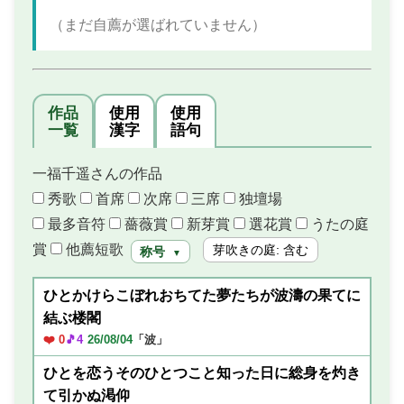
（まだ自薦が選ばれていません）
作品
使用
使用
一覧
漢字
語句
一福千遥さんの作品
秀歌
首席
次席
三席
独壇場
最多音符
薔薇賞
新芽賞
選花賞
うたの庭
賞
他薦短歌
芽吹きの庭: 含む
称号
▼
ひとかけらこぼれおちてた夢たちが波濤の果てに
結ぶ楼閣
❤️ 0
🎵4
26/08/04
「波」
ひとを恋うそのひとつこと知った日に総身を灼き
て引かぬ渇仰