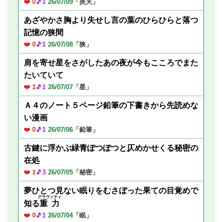
❤️ 0
🎵1
26/07/09
「炎天」
あざやかさ胸より失せし言の葉のひらひらと落つ
記憶の狭間
❤️ 0
🎵1
26/07/08
「狭」
肩を寄せ星をさがしたあの夜が今もこころでまた
たいていて
❤️ 1
🎵1
26/07/07
「星」
Ａ４のノート５ページ鉛筆の下書きから先読めな
い漫画
❤️ 0
🎵1
26/07/06
「鉛筆」
古鍵に浮かぶ緑青ぽつぽつと仄めかせくる秘密の
在処
❤️ 1
🎵3
26/07/05
「秘密」
夢ひとつ見ない眠りをむさぼった果ての目覚めで
グラヴィティ
知る
重力
❤️ 0
🎵1
26/07/04
「眠」