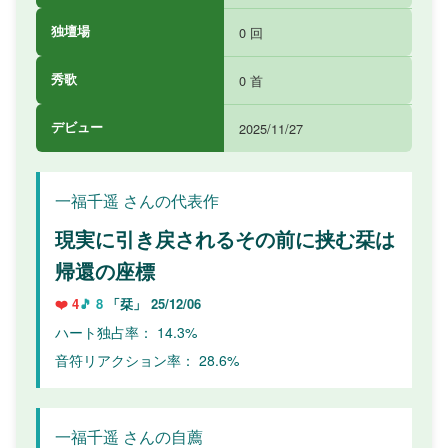
独壇場
0 回
秀歌
0 首
デビュー
2025/11/27
一福千遥 さんの代表作
現実に引き戻されるその前に挟む栞は
帰還の座標
❤️ 4
🎵 8
「栞」
25/12/06
ハート独占率： 14.3%
音符リアクション率： 28.6%
一福千遥 さんの自薦