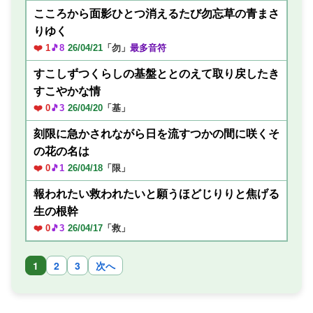
こころから面影ひとつ消えるたび勿忘草の青まさ
りゆく
❤️ 1
🎵8
26/04/21
「勿」
最多音符
すこしずつくらしの基盤ととのえて取り戻したき
すこやかな情
❤️ 0
🎵3
26/04/20
「基」
刻限に急かされながら日を流すつかの間に咲くそ
の花の名は
❤️ 0
🎵1
26/04/18
「限」
報われたい救われたいと願うほどじりりと焦げる
生の根幹
❤️ 0
🎵3
26/04/17
「救」
1
2
3
次へ