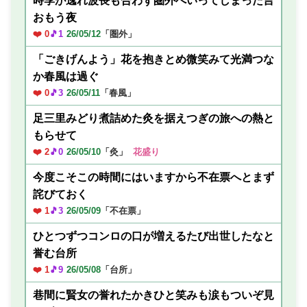
時季が逸れ波長も合わず圏外へいってしまった
言
おもう夜
❤️ 0
🎵1
26/05/12
「圏外」
「ごきげんよう」花を抱きとめ微笑みて光満つな
か春風は過ぐ
❤️ 0
🎵3
26/05/11
「春風」
足三里みどり煮詰めた灸を据えつぎの旅への熱と
もらせて
❤️ 2
🎵0
26/05/10
「灸」
花盛り
今度こそこの時間にはいますから不在票へとまず
詫びておく
❤️ 1
🎵3
26/05/09
「不在票」
ひとつずつコンロの口が増えるたび出世したなと
誉む台所
❤️ 1
🎵9
26/05/08
「台所」
巷間に賢女の誉れたかきひと笑みも涙もついぞ見