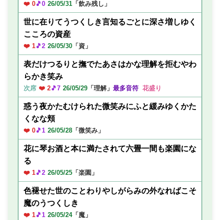
❤️ 0
🎵0
26/05/31
「飲み残し」
世に在りてうつくしき言知るごとに深さ増しゆく
こころの資産
❤️ 1
🎵2
26/05/30
「資」
表だけつるりと撫でたあさはかな理解を拒むやわ
らかき笑み
次席
❤️ 2
🎵7
26/05/29
「理解」
最多音符
花盛り
惑う夜かたむけられた微笑みにふと緩みゆくかた
くなな頬
❤️ 0
🎵1
26/05/28
「微笑み」
花に琴お酒と本に満たされて六畳一間も楽園にな
る
❤️ 1
🎵2
26/05/25
「楽園」
色褪せた世のことわりやしがらみの外なればこそ
魔のうつくしき
❤️ 1
🎵1
26/05/24
「魔」