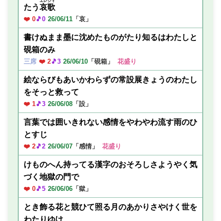
エレジィ
たう
哀歌
❤️ 0
🎵0
26/06/11
「哀」
書けぬまま墨に沈めたものがたり知るはわたしと
硯箱のみ
三席
❤️ 2
🎵3
26/06/10
「硯箱」
花盛り
絵ならびもあいかわらずの常設展きょうのわたし
をそっと救って
❤️ 1
🎵3
26/06/08
「設」
言葉では囲いきれない感情をやわやわ流す雨のひ
とすじ
❤️ 2
🎵2
26/06/07
「感情」
花盛り
けものへん持ってる漢字のおそろしさようやく気
づく地獄の門で
❤️ 0
🎵5
26/06/06
「獄」
とき飾る花と競ひて照る月のあかりさやけく世を
わたりゆけ