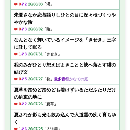
❤️ 0
🎵2
26/08/03
「渇」
朱夏さなか恋慕語りしひとの目に深々根づくつや
やかな陰
❤️ 0
🎵3
26/08/02
「陰」
なんとなく輝いているイメージを「きせき」三字
に託して眠る
❤️ 1
🎵3
26/07/31
「きせき」
我のみがひとり想えばよきことと袂へ落とす緋の
結び文
❤️ 0
🎵5
26/07/27
「袂」
最多音符
かなでの庭
夏草を踏めど踏めども着けずいるただふたりだけ
の約束の地に
❤️ 0
🎵2
26/07/26
「夏草」
夏さなか影も光も飲み込んで入道雲の疾く育ちゆ
く
❤️ 1
🎵6
26/07/25
「入道雲」