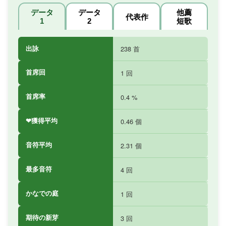
データ
データ
他薦
代表作
1
2
短歌
出詠
238 首
首席回
1 回
首席率
0.4 %
❤獲得平均
0.46 個
音符平均
2.31 個
最多音符
4 回
かなでの庭
1 回
期待の新芽
3 回