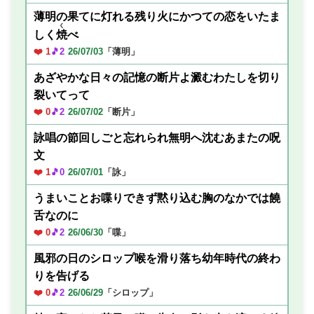
薄明の果てに灯れる残り火にかつての恋をいたま
く
しく
焼
べ
❤️ 1
🎵2
26/07/03
「薄明」
あざやかな日々の記憶の断片よ澱むわたしを切り
裂いてって
❤️ 0
🎵2
26/07/02
「断片」
詠唱の節回しごと忘れられ無明へ沈むあまたの呪
文
❤️ 1
🎵0
26/07/01
「詠」
うまいことお喋りできず黙り込む胸のなかでは饒
舌なのに
❤️ 0
🎵2
26/06/30
「喋」
風邪の日のシロップ喉を滑り落ち幼年時代の終わ
りを告げる
❤️ 0
🎵2
26/06/29
「シロップ」