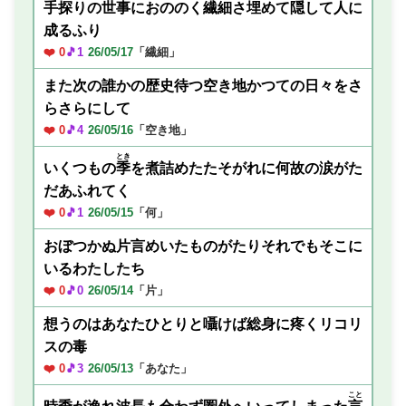
手探りの世事におののく繊細さ埋めて隠して人に
成るふり
❤️ 0
🎵1
26/05/17
「繊細」
また次の誰かの歴史待つ空き地かつての日々をさ
らさらにして
❤️ 0
🎵4
26/05/16
「空き地」
とき
いくつもの
季
を煮詰めたたそがれに何故の涙がた
だあふれてく
❤️ 0
🎵1
26/05/15
「何」
おぼつかぬ片言めいたものがたりそれでもそこに
いるわたしたち
❤️ 0
🎵0
26/05/14
「片」
想うのはあなたひとりと囁けば総身に疼くリコリ
スの毒
❤️ 0
🎵3
26/05/13
「あなた」
こと