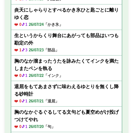
炎天にしゃらりとすべるかき氷ひと匙ごとに離り
ゆく恋
❤️ 0
🎵1
26/07/24
「かき氷」
生というからくり舞台にあがっても部品はいつも
勘定の外
❤️ 1
🎵3
26/07/23
「部品」
胸のなか溜まったうたを詠みたくてインクを満た
しまたペンを執る
❤️ 0
🎵1
26/07/22
「インク」
退屈をもてあまさずに味わえるゆとりを無くし降
る砂時計
❤️ 0
🎵1
26/07/21
「退屈」
胸のなかぐるぐるしてる文句ども夏空めがけ投げ
つけてやれ
❤️ 0
🎵1
26/07/20
「句」