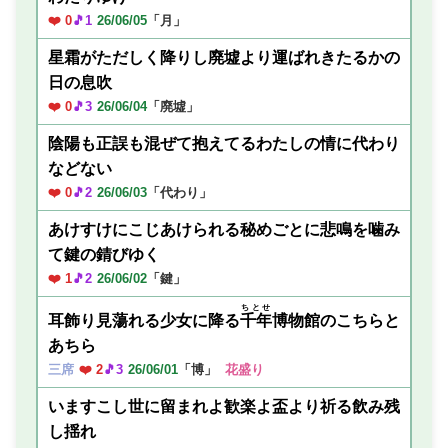
❤️ 0
🎵1
26/06/05
「月」
星霜がただしく降りし廃墟より運ばれきたるかの
日の息吹
❤️ 0
🎵3
26/06/04
「廃墟」
陰陽も正誤も混ぜて抱えてるわたしの情に代わり
などない
❤️ 0
🎵2
26/06/03
「代わり」
あけすけにこじあけられる秘めごとに悲鳴を噛み
て鍵の錆びゆく
❤️ 1
🎵2
26/06/02
「鍵」
ちとせ
耳飾り見蕩れる少女に降る
千年
博物館のこちらと
あちら
三席
❤️ 2
🎵3
26/06/01
「博」
花盛り
いますこし世に留まれよ歓楽よ盃より祈る飲み残
し揺れ