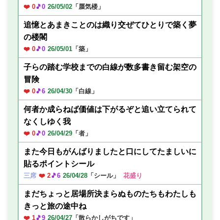
❤️ 0
🎵0
26/05/02
「蜃気楼」
追憶とあまきことのは織り交ぜてひとりで築く夢
の楼閣
❤️ 0
🎵0
26/05/01
「築」
子らの踏む学校までの白線が数多書き留む架空の
冒険
❤️ 0
🎵6
26/04/30
「白線」
何者か成らねば価値は下がるぞと追い立てられて
なくしゆく我
❤️ 0
🎵0
26/04/29
「者」
また今日もがんばりましたと口にしてたましいに
貼るポイントシール
三席
❤️ 2
🎵6
26/04/28
「シール」
花盛り
まだちょっと居場所決まらぬものたちもわたしも
きっと旅の途中ね
❤️ 1
🎵9
26/04/27
「散らかしがちです」