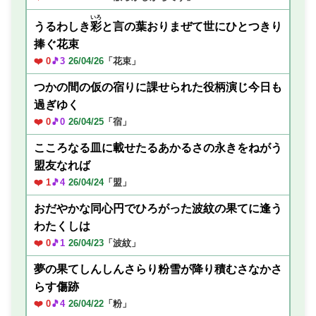
いろ
うるわしき
彩
と言の葉おりまぜて世にひとつきり
捧ぐ花束
❤️ 0
🎵3
26/04/26
「花束」
つかの間の仮の宿りに課せられた役柄演じ今日も
過ぎゆく
❤️ 0
🎵0
26/04/25
「宿」
こころなる皿に載せたるあかるさの永きをねがう
盟友なれば
❤️ 1
🎵4
26/04/24
「盟」
おだやかな同心円でひろがった波紋の果てに逢う
わたくしは
❤️ 0
🎵1
26/04/23
「波紋」
夢の果てしんしんさらり粉雪が降り積むさなかさ
らす傷跡
❤️ 0
🎵4
26/04/22
「粉」