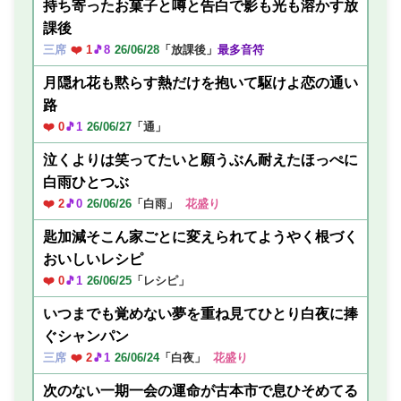
持ち寄ったお菓子と噂と告白で影も光も溶かす放
課後
三席
❤️ 1
🎵8
26/06/28
「放課後」
最多音符
月隠れ花も黙らす熱だけを抱いて駆けよ恋の通い
路
❤️ 0
🎵1
26/06/27
「通」
泣くよりは笑ってたいと願うぶん耐えたほっぺに
白雨ひとつぶ
❤️ 2
🎵0
26/06/26
「白雨」
花盛り
匙加減そこん家ごとに変えられてようやく根づく
おいしいレシピ
❤️ 0
🎵1
26/06/25
「レシピ」
いつまでも覚めない夢を重ね見てひとり白夜に捧
ぐシャンパン
三席
❤️ 2
🎵1
26/06/24
「白夜」
花盛り
次のない一期一会の運命が古本市で息ひそめてる