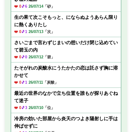
❤️ 0
🎵6
26/07/14
「砂」
生の果て次こそもっと、にならぬようあらん限り
に熱くありたし
❤️ 0
🎵1
26/07/13
「次」
さいごまで言わずじまいの想いだけ閉じ込めてい
て碧玉の内
❤️ 0
🎵0
26/07/12
「碧」
たそがれの炭酸水にうたかたの恋は託さず胸に溶
かせて
❤️ 0
🎵1
26/07/11
「炭酸」
最近の世界のなかで立ち位置を誰もが探りあぐね
て迷子
❤️ 0
🎵3
26/07/10
「位」
冷房の効いた部屋から炎天のつよき陽射しに手は
伸ばせずに