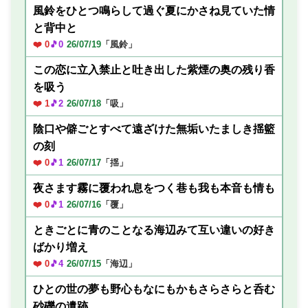
風鈴をひとつ鳴らして過ぐ夏にかさね見ていた情
と背中と
❤️ 0
🎵0
26/07/19
「風鈴」
この恋に立入禁止と吐き出した紫煙の奥の残り香
を吸う
❤️ 1
🎵2
26/07/18
「吸」
陰口や僻ごとすべて遠ざけた無垢いたましき揺籃
の刻
❤️ 0
🎵1
26/07/17
「揺」
夜さます霧に覆われ息をつく巷も我も本音も情も
❤️ 0
🎵1
26/07/16
「覆」
ときごとに青のことなる海辺みて互い違いの好き
ばかり増え
❤️ 0
🎵4
26/07/15
「海辺」
ひとの世の夢も野心もなにもかもさらさらと呑む
砂礫の遺跡