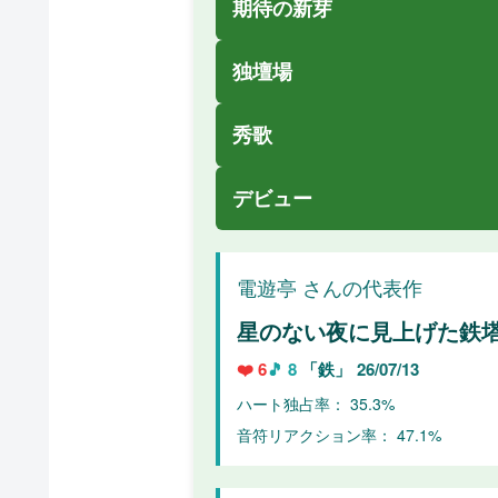
期待の新芽
独壇場
秀歌
デビュー
電遊亭 さんの代表作
星のない夜に見上げた鉄
❤️ 6
🎵 8
「鉄」
26/07/13
ハート独占率： 35.3%
音符リアクション率： 47.1%