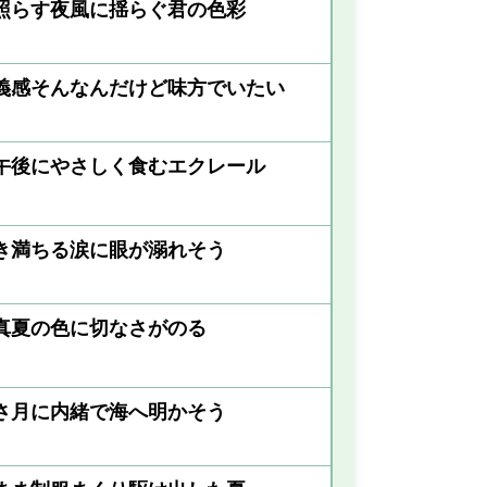
照らす夜風に揺らぐ君の色彩
義感そんなんだけど味方でいたい
午後にやさしく食むエクレール
き満ちる涙に眼が溺れそう
真夏の色に切なさがのる
さ月に内緒で海へ明かそう