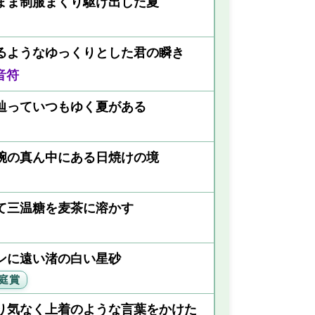
まま制服まくり駆け出した夏
るようなゆっくりとした君の瞬き
音符
辿っていつもゆく夏がある
腕の真ん中にある日焼けの境
て三温糖を麦茶に溶かす
ンに遠い渚の白い星砂
庭賞
り気なく上着のような言葉をかけた