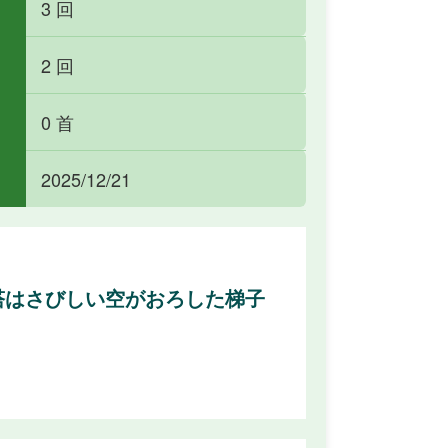
3 回
2 回
0 首
2025/12/21
塔はさびしい空がおろした梯子