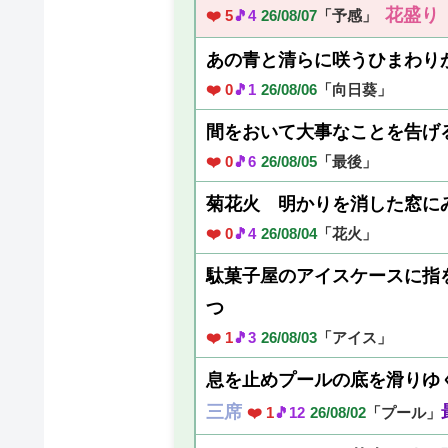
花盛り
❤️ 5
🎵4
26/08/07
「予感」
あの青と清らに咲うひまわり
❤️ 0
🎵1
26/08/06
「向日葵」
間をおいて大事なことを告げ
❤️ 0
🎵6
26/08/05
「最後」
菊花火 明かりを消した窓に
❤️ 0
🎵4
26/08/04
「花火」
駄菓子屋のアイスケースに指
つ
❤️ 1
🎵3
26/08/03
「アイス」
息を止めプールの底を滑りゆ
三席
❤️ 1
🎵12
26/08/02
「プール」