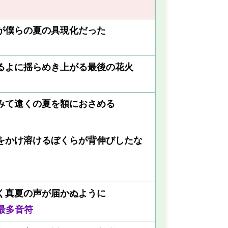
が僕らの夏の具現化だった
るよに揺らめき上がる最後の花火
みて遠くの夏を額におさめる
をかけ溶けるぼくらが背伸びしたな
く真夏の声が届かぬように
最多音符