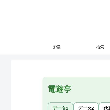
お題
検索
電遊亭
データ1
データ2
代