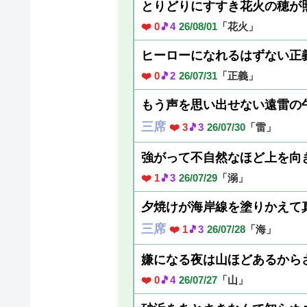
とりどりにすすき花火の穂が
❤️ 0
🎵4
26/08/01
「花火」
ヒーローになれるはずない正
❤️ 0
🎵2
26/07/31
「正義」
もう声を思い出せない遠雷の
三席
❤️ 3
🎵3
26/07/30
「雷」
強がって不自然なほど上を向
❤️ 1
🎵3
26/07/29
「溺」
夕焼けが海岸線を塗りかえて
三席
❤️ 1
🎵3
26/07/28
「海」
嫌になる夜は山ほどあるから
❤️ 0
🎵4
26/07/27
「山」