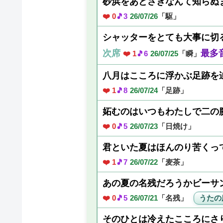
砂浜をあとさきなんて知らぬ
❤️ 0
🎵3
26/07/26
「駆」
シャッターをとても大事に切
次席
最多
❤️ 1
🎵6
26/07/25
「瞬」
八月はこころに浮かぶ足跡を
❤️ 1
🎵8
26/07/24
「足跡」
妬むのはいつもわたしで二の
❤️ 0
🎵5
26/07/23
「日焼け」
君といた夏はほんのり苦くっ
❤️ 1
🎵7
26/07/22
「麦茶」
あの夏の名残だろうかビーサ
うたの
❤️ 0
🎵5
26/07/21
「名残」
そのひとは冷えたこころにさ