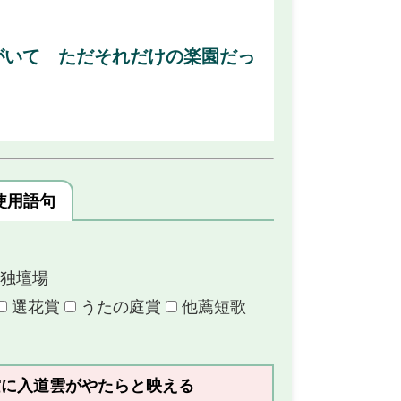
がいて ただそれだけの楽園だっ
使用語句
独壇場
選花賞
うたの庭賞
他薦短歌
空に入道雲がやたらと映える