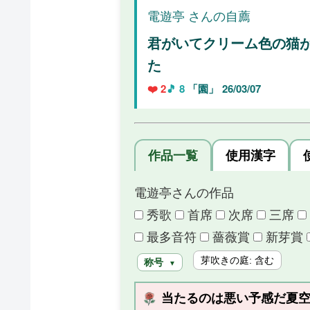
電遊亭 さんの自薦
君がいてクリーム色の猫
た
❤️ 2
🎵 8
「園」
26/03/07
作品一覧
使用漢字
電遊亭さんの作品
秀歌
首席
次席
三席
最多音符
薔薇賞
新芽賞
芽吹きの庭: 含む
称号
▼
当たるのは悪い予感だ夏