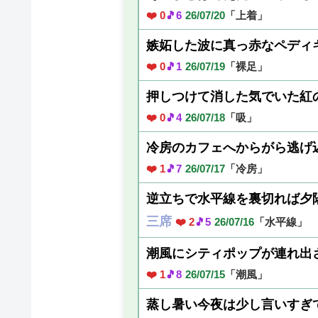
❤️ 0
🎵6
26/07/20
「上着」
嫉妬した波に真っ赤なペディ
❤️ 0
🎵1
26/07/19
「裸足」
押しつけて消した気でいた紅
❤️ 0
🎵4
26/07/18
「吸」
冷房のカフェへからがら逃げ
❤️ 1
🎵7
26/07/17
「冷房」
逆立ちで水平線を裏切れば夕
三席
❤️ 2
🎵5
26/07/16
「水平線」
潮風にシティポップが連れ出
❤️ 1
🎵8
26/07/15
「潮風」
蒸し暑い今夜は少し言いすぎ