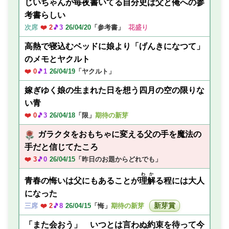
じいちゃんが毎夜書いてる自分史は父と俺への参
考書らしい
次席
❤️ 2
🎵3
26/04/20
「参考書」
花盛り
高熱で寝込むベッドに娘より「げんきになつて」
のメモとヤクルト
❤️ 0
🎵1
26/04/19
「ヤクルト」
嫁ぎゆく娘の生まれた日を想う四月の空の限りな
い青
❤️ 0
🎵3
26/04/18
「限」
期待の新芽
ガラクタをおもちゃに変える父の手を魔法の
手だと信じてたころ
❤️ 3
🎵0
26/04/15
「昨日のお題からどれでも」
わか
青春の悔いは父にもあることが
理解
る程には大人
になった
新芽賞
三席
❤️ 2
🎵8
26/04/15
「悔」
期待の新芽
「また会おう」 いつとは言わぬ約束を待って今