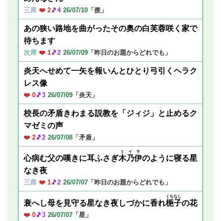
三席
❤️ 2
🎵4
26/07/10
「羨」
あの狭い路地を曲がったその奥の白芙蓉咲く家で
待ちます
次席
❤️ 1
🎵2
26/07/09
「昨日のお題からどれでも」
炎天へせめて一矢を報いんとひとり弓引くヘラク
レス像
❤️ 0
🎵3
26/07/09
「炎天」
校長の矛盾きわまる説教を「ジィジ」と止めるク
マゼミの声
❤️ 2
🎵2
26/07/08
「矛盾」
ミイラ
心病む父の嘆きに耳ふさぎ
木乃伊
のように寝る星
なき夜
三席
❤️ 1
🎵2
26/07/07
「昨日のお題からどれでも」
くちなし
衰へし母を見守る星なき夜しづかに香れ
梔子
の花
❤️ 0
🎵3
26/07/07
「星」