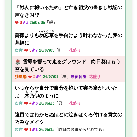
「戦友に報いるため」と亡き祖父の書きし戦記の
声なき叫び
❤️ 0
🎵3
26/07/06
「報」
わすれなぐさ
薔薇よりも
勿忘草
を手向けよう叶わなかった夢の
墓標に
次席
❤️ 5
🎵7
26/07/05
「叶」
花盛り
雪辱を誓って走るグラウンド 向日葵はもう
空を見ている
独壇場
❤️ 3
🎵4
26/07/01
「辱」
最多音符
花盛り
いつからか自分で自分を抱いて寝る癖がついた
ミイラ
よ
木乃伊
のように
次席
❤️ 4
🎵3
26/06/23
「乃」
花盛り
遠目ではわからぬほどの泣きぼくろ付ける貴女の
巧みなメイク
次席
❤️ 1
🎵1
26/06/13
「昨日のお題からどれでも」