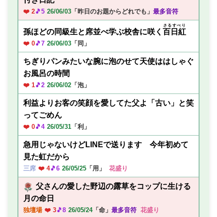
❤️ 2
🎵5
26/06/03
「昨日のお題からどれでも」
最多音符
さるすべり
孫ほどの同級生と席並べ学ぶ校舎に咲く
百日紅
❤️ 0
🎵7
26/06/03
「同」
ちぎりパンみたいな腕に泡のせて天使ははしゃぐ
お風呂の時間
❤️ 1
🎵2
26/06/02
「泡」
利益よりお客の笑顔を愛してた父よ「古い」と笑
ってごめん
❤️ 0
🎵4
26/05/31
「利」
急用じゃないけどLINEで送ります 今年初めて
見た虹だから
三席
❤️ 4
🎵6
26/05/25
「用」
花盛り
父さんの愛した野辺の露草をコップに生ける
月の命日
独壇場
❤️ 3
🎵8
26/05/24
「命」
最多音符
花盛り