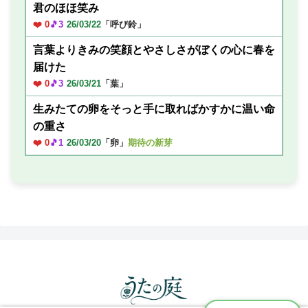
君のほほ笑み
❤️ 0
🎵3
26/03/22
「呼び鈴」
言葉よりきみの笑顔とやさしさがぼくの心に春を
届けた
❤️ 0
🎵3
26/03/21
「葉」
生みたての卵をそっと手に取ればかすかに温い命
の重さ
❤️ 0
🎵1
26/03/20
「卵」
期待の新芽