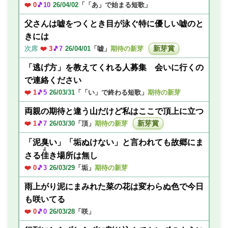
❤️ 0
🎵10
26/04/02
「「あ」で始まる短歌」
父さんは嘘をつくとき目が泳ぐ特に優しい嘘のと
きには
新芽賞
次席
❤️ 3
🎵7
26/04/01
「嘘」
期待の新芽
「逃げ方」を教えてくれる人募集 会いに行くの
で連絡ください
❤️ 1
🎵5
26/03/31
「「い」で終わる短歌」
期待の新芽
両親の期待と違う山だけど私はここで頂上に立つ
新芽賞
❤️ 1
🎵7
26/03/30
「頂」
期待の新芽
「泥臭い」「垢ぬけない」と言われても故郷にま
よ
さる
佳
き場所は無し
❤️ 0
🎵3
26/03/29
「垢」
期待の新芽
雨上がり泥にまみれた菜の花は変わらぬ色で今日
も咲いてる
❤️ 0
🎵0
26/03/28
「咲」