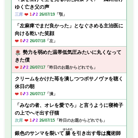
ゆく亡き父の声
三席
❤️ 1
🎵2
26/07/19
「顎」
「左麻痺でまだ良かった」となぐさめる主治医に
向ける乾いた笑顔
❤️ 0
🎵2
26/07/18
「左」
勢力を弱めた温帯低気圧みたいに丸くなって
きた僕
❤️ 2
🎵2
26/07/17
「昨日のお題からどれでも」
クリームをかけた苺を潰しつつボサノヴァを聴く
休日の朝
❤️ 0
🎵3
26/07/17
「潰」
「みなの者、オレを愛でろ」と言うように寝椅子
の上でへそ出す仔猫
次席
❤️ 1
🎵2
26/07/15
「昨日のお題からどれでも」
はらわた
銀色のサンマを裂いて
腸
を引き出す母は魔術師