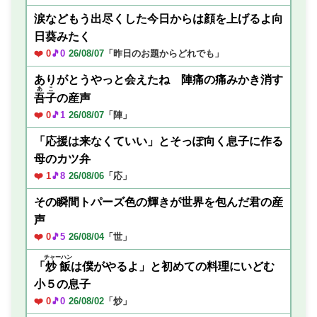
涙などもう出尽くした今日からは顔を上げるよ向
日葵みたく
❤️ 0
🎵0
26/08/07
「昨日のお題からどれでも」
ありがとうやっと会えたね 陣痛の痛みかき消す
あこ
吾子
の産声
❤️ 0
🎵1
26/08/07
「陣」
「応援は来なくていい」とそっぽ向く息子に作る
母のカツ弁
❤️ 1
🎵8
26/08/06
「応」
その瞬間トパーズ色の輝きが世界を包んだ君の産
声
❤️ 0
🎵5
26/08/04
「世」
チャーハン
「
炒飯
は僕がやるよ」と初めての料理にいどむ
小５の息子
❤️ 0
🎵0
26/08/02
「炒」