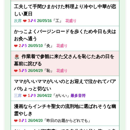
工夫して手間ひまかけた料理より冷やし中華が恋
しい夏日
次席
❤️ 3
🎵4
26/05/16
「工」
花盛り
かっこよくバージンロードを歩くため今日も夫は
お灸へ通う
❤️ 2
🎵5
26/05/10
「灸」
花盛り
作業着で参観に来た父さんを恥じたあの日を
墓前に詫びる
❤️ 5
🎵5
26/04/29
「恥」
花盛り
ママがいいママがいいのとお迎えで泣かれてバア
バちょっと切ない
三席
❤️ 1
🎵9
26/04/22
「がいい」
最多音符
漫画ならインチキ聖女の流刑地に選ばれそうな幽
霊やしき
❤️ 0
🎵1
26/04/20
「昨日のお題からどれでも」