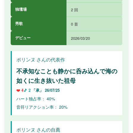
独壇場
2 回
秀歌
0 首
デビュー
2026/03/20
ポリンヌ さんの代表作
不承知なことも静かに呑み込んで海の
如くに生き抜いた祖母
❤️ 4
🎵 2
「承」
26/07/25
ハート独占率： 40%
音符リアクション率： 20%
ポリンヌ さんの自薦