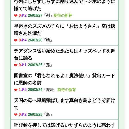
行列にしらずしらずに割り込んでトンボのように
慌てて逃げた
❤️ 0
🎵2
26/03/27
「列」
期待の新芽
早起きのスズメの子らに「おはようさん」空は快
晴さあ洗濯だ
❤️ 0
🎵4
26/03/26
「晴」
チアダンス習い始めた孫たちはキッズベッドを舞
台に踊る
❤️ 0
🎵1
26/03/25
「孫」
図書室の『君もなれるよ！魔法使い』貸出カード
に恩師の名前
❤️ 1
🎵5
26/03/24
「魔法」
期待の新芽
天国の母へ風船飛ばします真白き鳥よどうぞ届け
て
❤️ 0
🎵2
26/03/23
「鳥」
呼び鈴を押しては逃げるいたずらのように惑わす