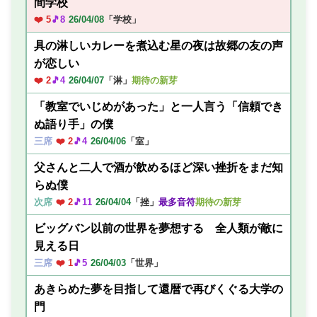
間学校
❤️ 5
🎵8
26/04/08
「学校」
具の淋しいカレーを煮込む星の夜は故郷の友の声
が恋しい
❤️ 2
🎵4
26/04/07
「淋」
期待の新芽
「教室でいじめがあった」と一人言う「信頼でき
ぬ語り手」の僕
三席
❤️ 2
🎵4
26/04/06
「室」
父さんと二人で酒が飲めるほど深い挫折をまだ知
らぬ僕
次席
❤️ 2
🎵11
26/04/04
「挫」
最多音符
期待の新芽
ビッグバン以前の世界を夢想する 全人類が敵に
見える日
三席
❤️ 1
🎵5
26/04/03
「世界」
あきらめた夢を目指して還暦で再びくぐる大学の
門