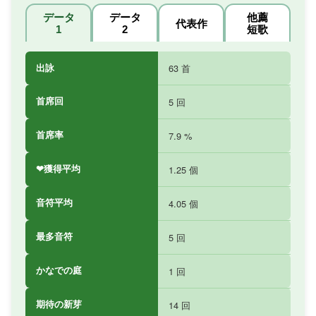
データ
データ
他薦
代表作
1
2
短歌
出詠
63 首
首席回
5 回
首席率
7.9 %
❤獲得平均
1.25 個
音符平均
4.05 個
最多音符
5 回
かなでの庭
1 回
期待の新芽
14 回