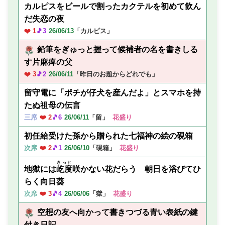
カルピスをビールで割ったカクテルを初めて飲ん
だ失恋の夜
❤️ 1
🎵3
26/06/13
「カルピス」
鉛筆をぎゅっと握って候補者の名を書きしる
す片麻痺の父
❤️ 3
🎵2
26/06/11
「昨日のお題からどれでも」
留守電に「ポチが仔犬を産んだよ」とスマホを持
たぬ祖母の伝言
三席
❤️ 2
🎵6
26/06/11
「留」
花盛り
初任給受けた孫から贈られた七福神の絵の硯箱
次席
❤️ 2
🎵1
26/06/10
「硯箱」
花盛り
きっと
地獄には
屹度
咲かない花だらう 朝日を浴びてひ
らく向日葵
次席
❤️ 3
🎵4
26/06/06
「獄」
花盛り
空想の友へ向かって書きつづる青い表紙の鍵
付き日記