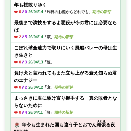
年も桜散りゆく
❤️ 0
🎵0
26/04/14
「昨日のお題からどれでも」
期待の新芽
最後まで演技をするよ悪役が今の君には必要なら
ば
❤️ 2
🎵5
26/04/14
「演」
期待の新芽
こぼれ球全速力で取りにいく風船バレーの母は生
き生きと
❤️ 0
🎵3
26/04/13
「速」
負け犬と言われてもまた立ち上がる衰え知らぬ君
のエナジー
❤️ 0
🎵2
26/04/12
「衰」
期待の新芽
まっさきに君に駆け寄り握手する 真の敗者とな
らないために
❤️ 0
🎵4
26/04/11
「敗」
期待の新芽
ほおば
年令も生まれた国も違う子とおでん
頬張
る夜