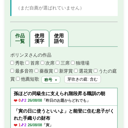
（まだ自薦が選ばれていません）
作品
使用
使用
一覧
漢字
語句
ポリンヌさんの作品
秀歌
首席
次席
三席
独壇場
最多音符
薔薇賞
新芽賞
選花賞
うたの庭
賞
他薦短歌
芽吹きの庭: 含む
称号
▼
孫ほどの同級生に支えられ階段昇る職訓の朝
❤️ 0
🎵2
26/08/08
「昨日のお題からどれでも」
「寅の日に使うといいよ」と能登に住む息子がく
れた手織りの財布
❤️ 1
🎵2
26/08/08
「寅」