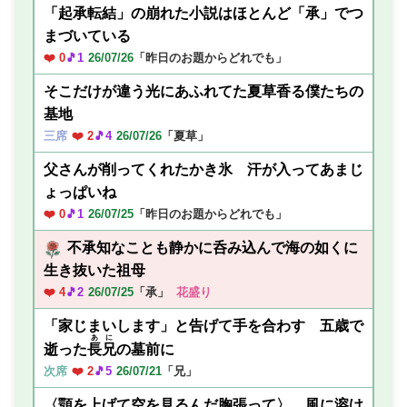
「起承転結」の崩れた小説はほとんど「承」でつ
まづいている
❤️ 0
🎵1
26/07/26
「昨日のお題からどれでも」
そこだけが違う光にあふれてた夏草香る僕たちの
基地
三席
❤️ 2
🎵4
26/07/26
「夏草」
父さんが削ってくれたかき氷 汗が入ってあまじ
ょっぱいね
❤️ 0
🎵1
26/07/25
「昨日のお題からどれでも」
不承知なことも静かに呑み込んで海の如くに
生き抜いた祖母
❤️ 4
🎵2
26/07/25
「承」
花盛り
「家じまいします」と告げて手を合わす 五歳で
あに
逝った
長兄
の墓前に
次席
❤️ 2
🎵5
26/07/21
「兄」
〈顎を上げて空を見るんだ胸張って〉 風に溶け