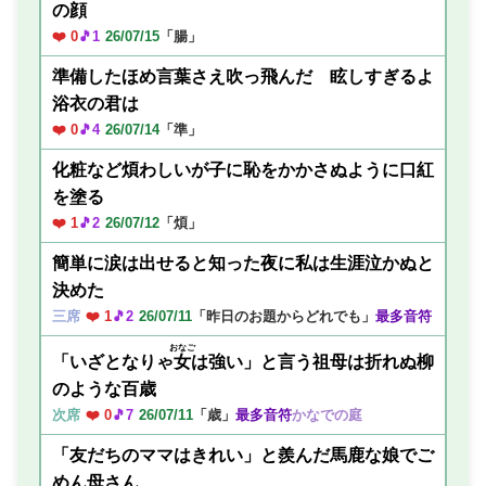
の顔
❤️ 0
🎵1
26/07/15
「腸」
準備したほめ言葉さえ吹っ飛んだ 眩しすぎるよ
浴衣の君は
❤️ 0
🎵4
26/07/14
「準」
化粧など煩わしいが子に恥をかかさぬように口紅
を塗る
❤️ 1
🎵2
26/07/12
「煩」
簡単に涙は出せると知った夜に私は生涯泣かぬと
決めた
三席
❤️ 1
🎵2
26/07/11
「昨日のお題からどれでも」
最多音符
おなご
「いざとなりゃ
女
は強い」と言う祖母は折れぬ柳
のような百歳
次席
❤️ 0
🎵7
26/07/11
「歳」
最多音符
かなでの庭
「友だちのママはきれい」と羨んだ馬鹿な娘でご
めん母さん