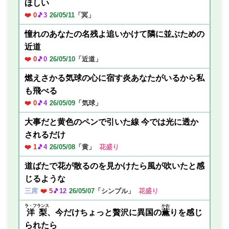
ほしい
❤️ 0
🎵3
26/05/11
「冥」
憧れのあなたの名残よ追いかけて隣に並ぶための
近道
❤️ 0
🎵0
26/05/10
「近道」
燃えさかる気球の心に宿す炎あなたがいるから私
も飛べる
❤️ 0
🎵4
26/05/09
「気球」
大事だと黄色のペンで引いた線 今では光に透か
されるだけ
❤️ 1
🎵4
26/05/08
「黄」
花盛り
道ばたで花が散るのを見かけたら風が吹いたと感
じるような
三席
❤️ 5
🎵12
26/05/07
「シンプル」
花盛り
ラ・フランス
かお
洋梨
、今だけちょっと贅沢に異国の
薫
りを感じ
られたら