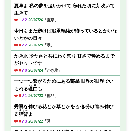
夏草よ 私の夢を追いかけて 忘れた頃に芽吹いて
生きて
❤️ 1
🎵2
26/07/26
「夏草」
今日もまた歩けば起承転結が待っているとかいな
いとかの日々
❤️ 0
🎵2
26/07/25
「承」
かき氷 冷たさと共にわく怒り 甘さで静めるまで
がセットです
❤️ 0
🎵0
26/07/24
「かき氷」
一つ一つ繋がるためにある部品 世界が世界でい
わけ
られる
理由
も
❤️ 0
🎵1
26/07/23
「部品」
秀麗な伸びる花とか草とかを かき分け進み伸び
せなか
る
猫背
よ
❤️ 0
🎵3
26/07/22
「秀」