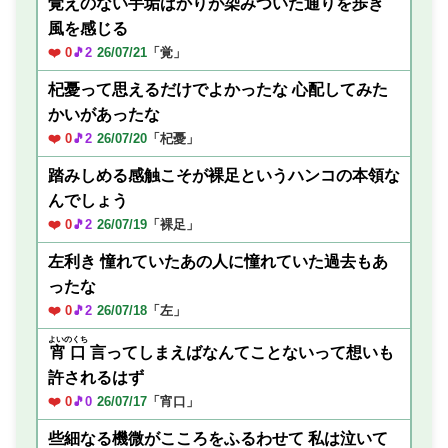
覚えのない手垢ばかりが染みついた通りを歩き
風を感じる
❤️ 0
🎵2
26/07/21
「覚」
杞憂って思えるだけでよかったな 心配してみた
かいがあったな
❤️ 0
🎵2
26/07/20
「杞憂」
踏みしめる感触こそが裸足というハンコの本領な
んでしょう
❤️ 0
🎵2
26/07/19
「裸足」
左利き 憧れていたあの人に憧れていた過去もあ
ったな
❤️ 0
🎵2
26/07/18
「左」
よいのくち
宵口
言ってしまえばなんてことないって想いも
許されるはず
❤️ 0
🎵0
26/07/17
「宵口」
些細なる機微がこころをふるわせて 私は泣いて