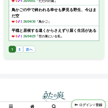
❤️ 0
🎵4
26/05/01
「ただのの庭」
鳥かごの中で終われる幸せも夢見る野生、今はま
だ空
❤️ 0
🎵3
26/04/30
「鳥かご」
平穏と居候する遠くからさえずり届く生活がある
❤️ 0
🎵1
26/04/29
「空の巣にいる私」
1
2
次へ
🔑
ログイン / 登録
© 2025 うたの庭.