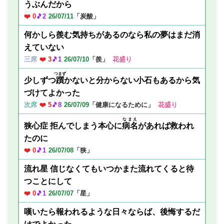
うぶんだから
❤️ 0
🎵2
26/07/11
「炭酸」
何かしら羨む気持ちがあるのなら私の夢はまだ消
えていない
三席
❤️ 3
🎵1
26/07/10
「羨」
花盛り
つまず
少しずつ
躓
かないと分からない小石もあるから気
づけてよかった
次席
❤️ 5
🎵8
26/07/09
「健康になるために」
花盛り
なまえ
狭心症 拒んでしまう本心に
病名
があれば救われ
たのに
❤️ 0
🎵1
26/07/08
「狭」
流れ星 信じなくてもいつかまた流れてくると待
つことにして
❤️ 0
🎵1
26/07/07
「星」
嘆いたら報われるような日々ならば、後悔するだ