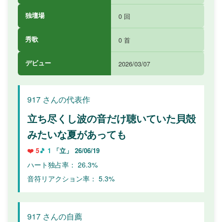
独壇場
0 回
秀歌
0 首
デビュー
2026/03/07
917 さんの代表作
立ち尽くし波の音だけ聴いていた貝殻
みたいな夏があっても
❤️ 5
🎵 1
「立」
26/06/19
ハート独占率： 26.3%
音符リアクション率： 5.3%
917 さんの自薦