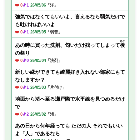
❤️ 0
🎵1
26/05/06
「洋」
強気ではなくてもいいよ、言えるなら弱気だけで
も吐ければいいよ
❤️ 0
🎵1
26/05/05
「弱音」
あと
あの時に買った洗剤、匂いだけ残ってしまって
後
の祭り
❤️ 0
🎵0
26/05/04
「洗剤」
新しい縁ができても綺麗好き入れない部家にもて
なしますか？
❤️ 0
🎵1
26/05/03
「片付け」
地面から渚へ至る瀬戸際で水平線を見つめるだけ
で
❤️ 0
🎵2
26/05/02
「渚」
あの日から何年経っても ただの人 それでもいい
よ「人」であるなら