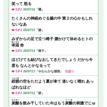
笑って 怒る
❤️ 0
🎵2
26/07/16
「機」
たくさんの神経めぐる腸の中 第２の心かもしれ
ないなあ
❤️ 0
🎵2
26/07/15
「腸」
みずからの足で立つ椅子 腰かけて休めるヒトの
ぬくもり
体温
命
❤️ 0
🎵0
26/07/14
「椅子」
ほどけても結びなおしてきたでしょう だから今
度も なんとかなるって
❤️ 3
🎵4
26/07/13
「やわらかな感情」
花盛り
こんぺき
紺碧
の空をただよう夏が来て 迷いなく晴れ あっ
ぱれなほど
❤️ 0
🎵2
26/07/12
「碧」
サイダー
ソーダ
炭酸
を飲み干していた今はもう
炭酸
の刺激でじゅ