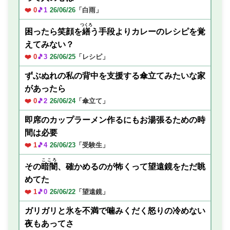
❤️ 0
🎵1
26/06/26
「白雨」
つくろ
困ったら笑顔を
繕
う手段よりカレーのレシピを覚
えてみない？
❤️ 0
🎵3
26/06/25
「レシピ」
ずぶぬれの私の背中を支援する傘立てみたいな家
があったら
❤️ 0
🎵2
26/06/24
「傘立て」
即席のカップラーメン作るにもお湯張るための時
間は必要
❤️ 1
🎵4
26/06/23
「受験生」
こころ
その
暗闇
、確かめるのが怖くって望遠鏡をただ眺
めてた
❤️ 1
🎵0
26/06/22
「望遠鏡」
ガリガリと氷を不満で噛みくだく怒りの冷めない
夜もあってさ