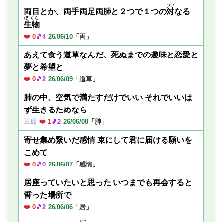
つい
両目とか、両手両足両肺と２つで１つの
対
なる
ぼくら
生物
❤️ 0
🎵4
26/06/10
「両」
あえて食う道草なんだ、死ぬまでの趣味と恋愛と
夢と希望と
❤️ 0
🎵2
26/06/09
「道草」
肺の中、空気で満たすだけでいい それでいいは
ず生きるためなら
三席
❤️ 1
🎵2
26/06/08
「肺」
寄せ集め繋いだ感情 束にして君に届ける願いを
こめて
❤️ 0
🎵0
26/06/07
「感情」
居座っていたいと思った いつまでも再会すると
誓った場所で
❤️ 0
🎵2
26/06/06
「居」
とこ