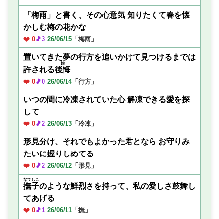
「梅雨」と書く、その心意気 知りたくて春を懐
かしむ梅の花かな
❤️ 0
🎵3
26/06/15
「梅雨」
置いてきた夢の行方を追いかけて見つけるまでは
旅
許される
後悔
❤️ 0
🎵0
26/06/14
「行方」
いつの間に冷凍されていた心 解凍できる愛を探
して
❤️ 0
🎵2
26/06/13
「冷凍」
形見分け、それでもよかった君となら お守りみ
たいに握りしめてる
❤️ 0
🎵2
26/06/12
「形見」
なでしこ
撫子
のような鮮烈さを持って、私の愛しさ鼓舞し
てあげる
❤️ 0
🎵1
26/06/11
「撫」