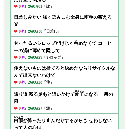
❤️ 0
🎵1
26/07/01
「詠」
日差しみたい 強く染みこむ全身に雨粒の蓄える
光
❤️ 0
🎵1
26/06/30
「日差し」
の
甘ったるいシロップだけじゃ
呑
めなくて コーヒ
ーの渦に薄めて隠して
❤️ 0
🎵0
26/06/29
「シロップ」
使えないものは捨てると決めたならリサイクルな
んて出来ないわけで
❤️ 0
🎵0
26/06/28
「使」
おさなご
通り道 残る足あと追いかけて
幼子
になる 一瞬の
風
❤️ 0
🎵2
26/06/27
「通」
しらさめ
白雨
が降ったり止んだりするからさ せわしない
って人の心は