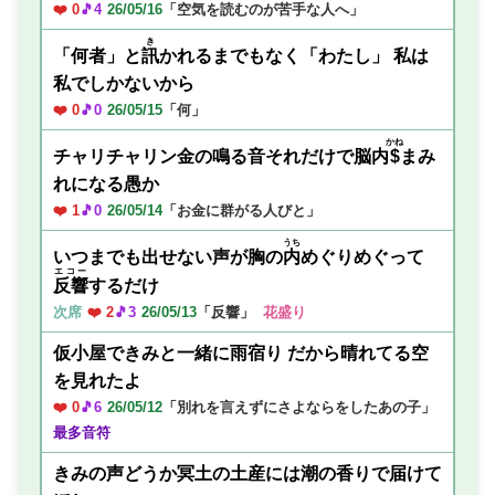
❤️ 0
🎵4
26/05/16
「空気を読むのが苦手な人へ」
き
「何者」と
訊
かれるまでもなく「わたし」 私は
私でしかないから
❤️ 0
🎵0
26/05/15
「何」
かね
チャリチャリン金の鳴る音それだけで脳内
$
まみ
れになる愚か
❤️ 1
🎵0
26/05/14
「お金に群がる人びと」
うち
いつまでも出せない声が胸の
内
めぐりめぐって
エコー
反響
するだけ
次席
❤️ 2
🎵3
26/05/13
「反響」
花盛り
仮小屋できみと一緒に雨宿り だから晴れてる空
を見れたよ
❤️ 0
🎵6
26/05/12
「別れを言えずにさよならをしたあの子」
最多音符
きみの声どうか冥土の土産には潮の香りで届けて