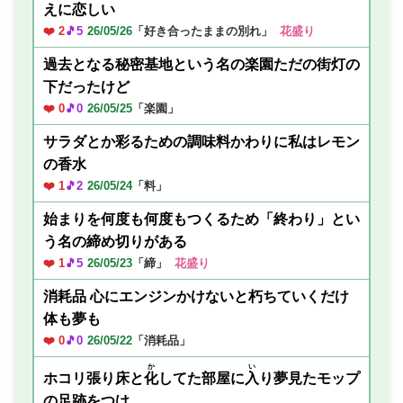
えに恋しい
❤️ 2
🎵5
26/05/26
「好き合ったままの別れ」
花盛り
過去となる秘密基地という名の楽園ただの街灯の
下だったけど
❤️ 0
🎵0
26/05/25
「楽園」
サラダとか彩るための調味料かわりに私はレモン
の香水
❤️ 1
🎵2
26/05/24
「料」
始まりを何度も何度もつくるため「終わり」とい
う名の締め切りがある
❤️ 1
🎵5
26/05/23
「締」
花盛り
消耗品 心にエンジンかけないと朽ちていくだけ
体も夢も
❤️ 0
🎵0
26/05/22
「消耗品」
か
い
ホコリ張り床と
化
してた部屋に
入
り夢見たモップ
の足跡をつけ