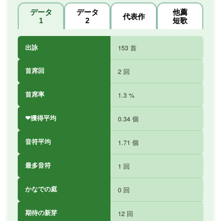
データ
データ
他薦
代表作
1
2
短歌
出詠
153 首
首席回
2 回
首席率
1.3 %
❤獲得平均
0.34 個
音符平均
1.71 個
最多音符
1 回
かなでの庭
0 回
期待の新芽
12 回