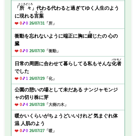
ところどころ
「
所々
」代わる代わると過ぎてゆく人生のよう
もの
に現れる
言葉
❤️ 0
🎵0
26/07/31
「所」
と
衝動を忘れないように端正に胸に
綴
じたの 心の
臓
❤️ 0
🎵0
26/07/30
「衝動」
バケモノ
日常の周囲に合わせて暮らしてる私もそんな
化者
でした
❤️ 0
🎵1
26/07/29
「化」
公園の憩いの場として未だある ナンジャモンジ
ャの切り株に芽
❤️ 0
🎵4
26/07/28
「大樹の木」
暖かいくらいがちょうどいいけれど 気まぐれ体
温 人肌のよう
❤️ 0
🎵0
26/07/27
「暖」