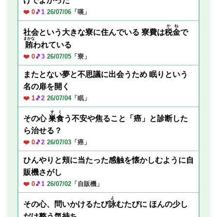
けでよかった
❤️ 0
🎵1
26/07/06
「嘆」
かね
社会という大きな寮に住んでいる 寮費は
税金
で
まかな
賄
われている
❤️ 0
🎵3
26/07/05
「寮」
またとない夢と不思議に出会うため 眠りという
名の扉を開く
❤️ 1
🎵2
26/07/04
「眠」
すく
その心
巣食
う不安や焦ること「癌」と診断した
ら治せる？
❤️ 0
🎵2
26/07/03
「癌」
ひんやりと頬に当たった感触を懐かしむように自
販機さがし
❤️ 0
🎵1
26/07/02
「自販機」
よ
その心、問いかけるたび
詠
むたびに ほんの少し
だけ整う気持ち