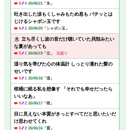
❤️ 0
🎵4
26/06/21
「氷」
吐き出した涙もくしゃみもため息も パチッとは
じけるシャボン玉です
❤️ 0
🎵2
26/06/20
「シャボン玉」
立ち尽くし波の音だけ聴いていた貝殻みたい
な夏があっても
❤️ 5
🎵1
26/06/19
「立」
花盛り
湿り気を帯びた心の体温計 しっとり濡れた髪の
せいです
❤️ 0
🎵1
26/06/18
「湿」
棺桶に眠る私を想像す 「それでも幸せだったら
いいなあ」
❤️ 0
🎵2
26/06/17
「棺」
目に見えない本質がきっとすべてだと思いたいだ
け思わせてくれ
❤️ 0
🎵2
26/06/16
「質」