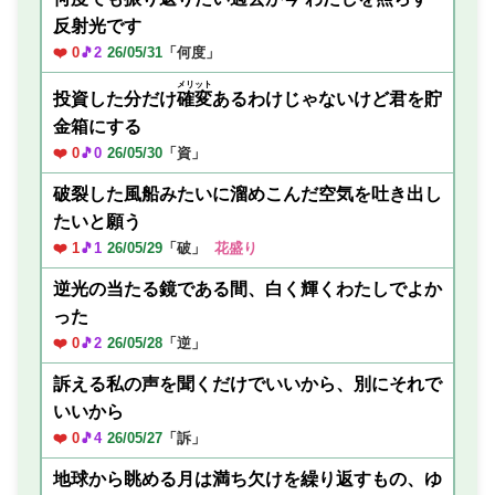
反射光です
❤️ 0
🎵2
26/05/31
「何度」
メリット
投資した分だけ
確変
あるわけじゃないけど君を貯
金箱にする
❤️ 0
🎵0
26/05/30
「資」
破裂した風船みたいに溜めこんだ空気を吐き出し
たいと願う
❤️ 1
🎵1
26/05/29
「破」
花盛り
逆光の当たる鏡である間、白く輝くわたしでよか
った
❤️ 0
🎵2
26/05/28
「逆」
訴える私の声を聞くだけでいいから、別にそれで
いいから
❤️ 0
🎵4
26/05/27
「訴」
地球から眺める月は満ち欠けを繰り返すもの、ゆ