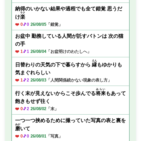
納得のいかない結果や過程でも全て錯覚 思うだ
ラク
け
楽
❤️ 0
🎵0
26/08/05
「錯覚」
お盆中 勤務している人間が託すバトンは 次の猫
の手
❤️ 1
🎵1
26/08/04
「お盆明けのわたしへ」
えん
日替わりの天気の下で暮らすから
縁
もゆかりも
気まぐれらしい
❤️ 1
🎵2
26/08/03
「人間関係続かない現象の表し方」
みらい
行く末が見えないからこそ歩んでる
将来
もあって
飽きもせず往く
❤️ 0
🎵2
26/08/02
「末」
一つ一つ挟めるために撮っていた写真の表と裏を
みが
磨
いて
❤️ 0
🎵0
26/08/01
「写真」