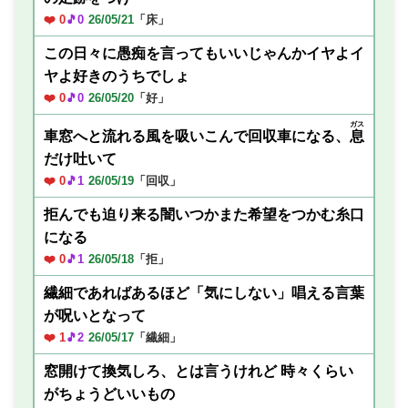
❤️ 0
🎵0
26/05/21
「床」
この日々に愚痴を言ってもいいじゃんかイヤよイ
ヤよ好きのうちでしょ
❤️ 0
🎵0
26/05/20
「好」
ガス
車窓へと流れる風を吸いこんで回収車になる、
息
だけ吐いて
❤️ 0
🎵1
26/05/19
「回収」
拒んでも迫り来る闇いつかまた希望をつかむ糸口
になる
❤️ 0
🎵1
26/05/18
「拒」
繊細であればあるほど「気にしない」唱える言葉
が呪いとなって
❤️ 1
🎵2
26/05/17
「繊細」
窓開けて換気しろ、とは言うけれど 時々くらい
がちょうどいいもの