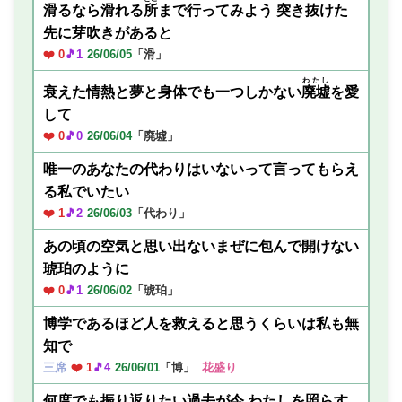
滑るなら滑れる
所
まで行ってみよう 突き抜けた
先に芽吹きがあると
❤️ 0
🎵1
26/06/05
「滑」
わたし
衰えた情熱と夢と身体でも一つしかない
廃墟
を愛
して
❤️ 0
🎵0
26/06/04
「廃墟」
唯一のあなたの代わりはいないって言ってもらえ
る私でいたい
❤️ 1
🎵2
26/06/03
「代わり」
あの頃の空気と思い出ないまぜに包んで開けない
琥珀のように
❤️ 0
🎵1
26/06/02
「琥珀」
博学であるほど人を救えると思うくらいは私も無
知で
三席
❤️ 1
🎵4
26/06/01
「博」
花盛り
何度でも振り返りたい過去が今 わたしを照らす