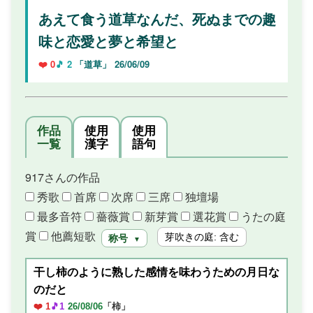
あえて食う道草なんだ、死ぬまでの趣
味と恋愛と夢と希望と
❤️ 0
🎵 2
「道草」
26/06/09
作品
使用
使用
一覧
漢字
語句
917さんの作品
秀歌
首席
次席
三席
独壇場
最多音符
薔薇賞
新芽賞
選花賞
うたの庭
賞
他薦短歌
芽吹きの庭: 含む
称号
▼
干し柿のように熟した感情を味わうための月日な
のだと
❤️ 1
🎵1
26/08/06
「柿」