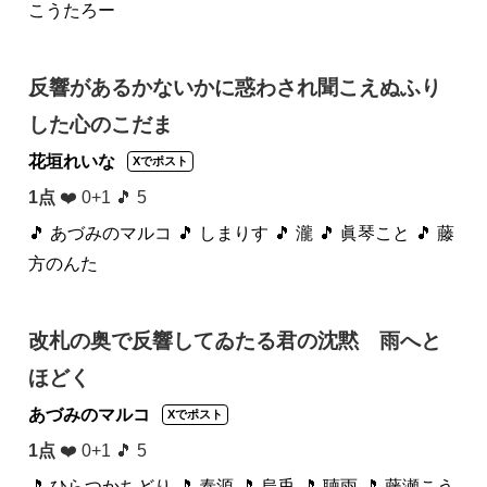
こうたろー
反響があるかないかに惑わされ聞こえぬふり
した心のこだま
花垣れいな
Xでポスト
1点
❤️ 0+1 🎵 5
🎵 あづみのマルコ
🎵 しまりす
🎵 瀧
🎵 眞琴こと
🎵 藤
方のんた
改札の奥で反響してゐたる君の沈黙 雨へと
ほどく
あづみのマルコ
Xでポスト
1点
❤️ 0+1 🎵 5
🎵 ひらつかちどり
🎵 泰源
🎵 烏兎
🎵 聴雨
🎵 藤瀬こう