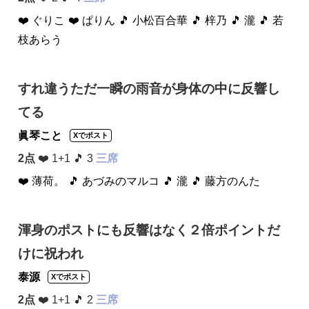
❤️ ぐりこ
❤️ ぱりん
🎵 小松百合華
🎵 梓乃
🎵 瀧
🎵 若
枝あらう
すれ違うただ一瞬の雨音が身体の中に反響し
てる
眞琴こと
Xでポスト
2点
❤️ 1+1 🎵 3
三席
❤️ 薄荷。
🎵 あづみのマルコ
🎵 瀧
🎵 藤方のんた
渾身のポストにも反響はなく２倍ポイントだ
けに祝われ
泰源
Xでポスト
2点
❤️ 1+1 🎵 2
三席