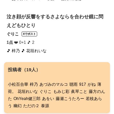
泣き顔が反響をするさよならを合わせ鏡に問
えどもひとり
ぐりこ
Xでポスト
1点
❤️ 0+1 🎵 2
🎵 梓乃
🎵 花垣れいな
投稿者（19人）
小松百合華
梓乃
あづみのマルコ
聴雨
917
がね
薄
荷。
花垣れいな
ぐりこ
もみじ彩
眞琴こと
藤方のん
た
OhYeah健三郎
あをい
藤瀬こうたろー
若枝あら
う
幽幻
ただの２
泰源