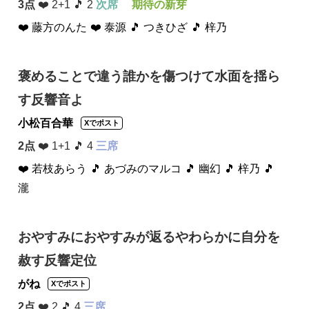
3点
❤️ 2+1 🎵 2
次席
期待の新芽
❤️ 藤方のんた
❤️ 泰源
🎵 つきひざ
🎵 梓乃
褒めることで違う誰かを傷つけて水面を揺ら
す反響音よ
小松百合華
Xでポスト
2点
❤️ 1+1 🎵 4
三席
❤️ 若枝あらう
🎵 あづみのマルコ
🎵 幽幻
🎵 梓乃
🎵
瀧
おやすみにおやすみが返るやわらかに自分を
赦す反響定位
がね
Xでポスト
2点
❤️ 2 🎵 4
三席