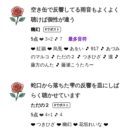
空き缶で反響してる雨音もよくよく
聴けば個性が違う
幽幻
Xでポスト
5点
❤️ 3+2 🎵 7
最多音符
❤️ 紅鶸
❤️ 烏兎
❤️ あをい
🎵 917
🎵 あづみ
のマルコ
🎵 ただの２
🎵 つきひざ
🎵 瀧
🎵
藤方のんた
🎵 藤瀬こうたろー
蛇口から落ちた雫の反響を皿にしば
らく聴かせています
ただの２
Xでポスト
5点
❤️ 4+1 🎵 4
❤️ つきひざ
❤️ 幽幻
❤️ 花垣れいな
❤️