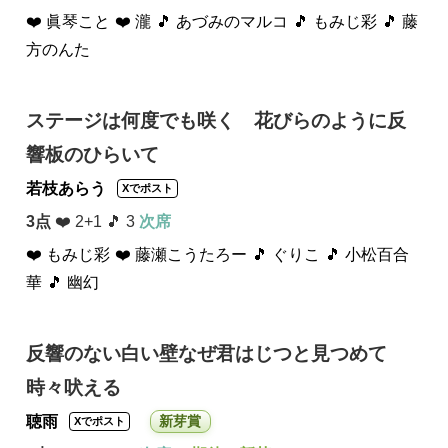
❤️ 眞琴こと
❤️ 瀧
🎵 あづみのマルコ
🎵 もみじ彩
🎵 藤
方のんた
ステージは何度でも咲く 花びらのように反
響板のひらいて
若枝あらう
Xでポスト
3点
❤️ 2+1 🎵 3
次席
❤️ もみじ彩
❤️ 藤瀬こうたろー
🎵 ぐりこ
🎵 小松百合
華
🎵 幽幻
反響のない白い壁なぜ君はじつと見つめて
時々吠える
聴雨
新芽賞
Xでポスト