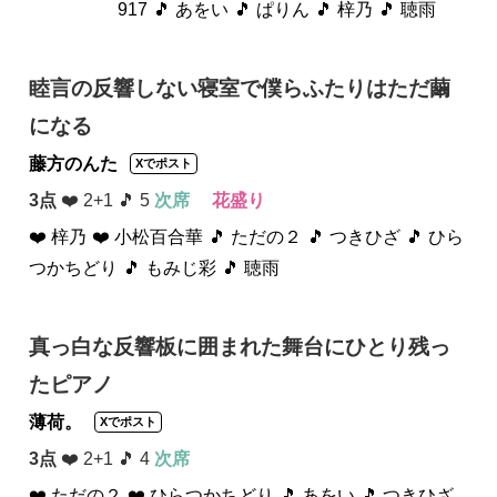
917
🎵 あをい
🎵 ぱりん
🎵 梓乃
🎵 聴雨
睦言の反響しない寝室で僕らふたりはただ繭
になる
藤方のんた
Xでポスト
3点
❤️ 2+1 🎵 5
次席
花盛り
❤️ 梓乃
❤️ 小松百合華
🎵 ただの２
🎵 つきひざ
🎵 ひら
つかちどり
🎵 もみじ彩
🎵 聴雨
真っ白な反響板に囲まれた舞台にひとり残っ
たピアノ
薄荷。
Xでポスト
3点
❤️ 2+1 🎵 4
次席
❤️ ただの２
❤️ ひらつかちどり
🎵 あをい
🎵 つきひざ