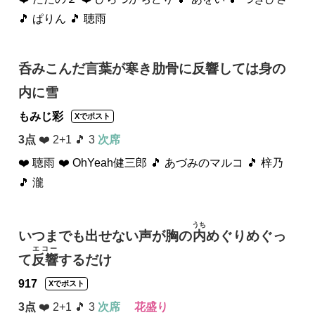
🎵 ぱりん
🎵 聴雨
呑みこんだ言葉が寒き肋骨に反響しては身の
内に雪
もみじ彩
Xでポスト
3点
❤️ 2+1 🎵 3
次席
❤️ 聴雨
❤️ OhYeah健三郎
🎵 あづみのマルコ
🎵 梓乃
🎵 瀧
うち
いつまでも出せない声が胸の
内
めぐりめぐっ
エコー
て
反響
するだけ
917
Xでポスト
3点
❤️ 2+1 🎵 3
次席
花盛り