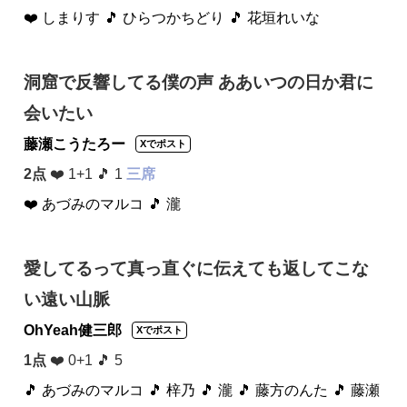
❤️ しまりす
🎵 ひらつかちどり
🎵 花垣れいな
洞窟で反響してる僕の声 ああいつの日か君に
会いたい
藤瀬こうたろー
Xでポスト
2点
❤️ 1+1 🎵 1
三席
❤️ あづみのマルコ
🎵 瀧
愛してるって真っ直ぐに伝えても返してこな
い遠い山脈
OhYeah健三郎
Xでポスト
1点
❤️ 0+1 🎵 5
🎵 あづみのマルコ
🎵 梓乃
🎵 瀧
🎵 藤方のんた
🎵 藤瀬