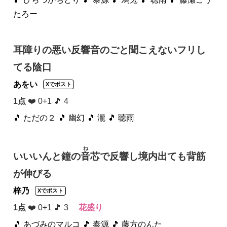
たろー
耳障りの悪い反響音のごと聞こえないフリし
てる陰口
あをい
Xでポスト
1点
❤️ 0+1 🎵 4
🎵 ただの２
🎵 幽幻
🎵 瀧
🎵 聴雨
ね
いいいんと鐘の
音
芯で反響し境内出ても背筋
が伸びる
梓乃
Xでポスト
1点
❤️ 0+1 🎵 3
花盛り
🎵 あづみのマルコ
🎵 泰源
🎵 藤方のんた