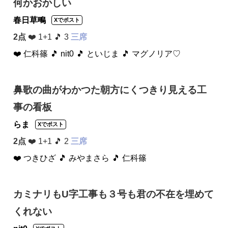
何かおかしい
春日草鴫
Xでポスト
2点
❤️ 1+1 🎵 3
三席
❤️ 仁科篠
🎵 nit0
🎵 といじま
🎵 マグノリア♡
鼻歌の曲がわかつた朝方にくつきり見える工
事の看板
らま
Xでポスト
2点
❤️ 1+1 🎵 2
三席
❤️ つきひざ
🎵 みやまさら
🎵 仁科篠
カミナリもU字工事も３号も君の不在を埋めて
くれない