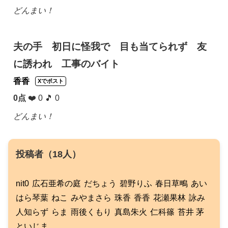
どんまい！
夫の手 初日に怪我で 目も当てられず 友
に誘われ 工事のバイト
香香
Xでポスト
0点
❤️ 0 🎵 0
どんまい！
投稿者（18人）
nit0
広石亜希の庭
だちょう
碧野りふ
春日草鴫
あい
はら琴葉
ねこ
みやまさら
珠香
香香
花瀬果林
詠み
人知らず
らま
雨後くもり
真島朱火
仁科篠
苔井 茅
といじま