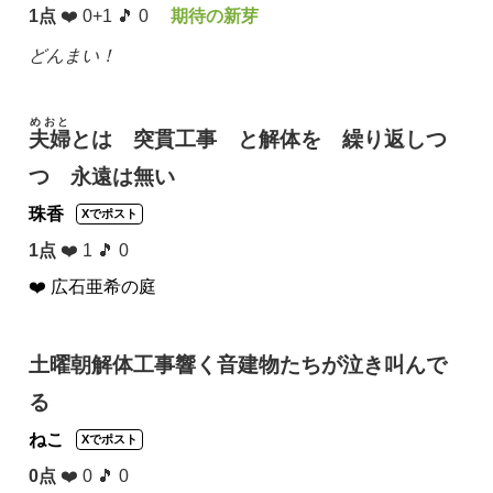
1点
❤️ 0+1 🎵 0
期待の新芽
どんまい！
めおと
夫婦
とは 突貫工事 と解体を 繰り返しつ
つ 永遠は無い
珠香
Xでポスト
1点
❤️ 1 🎵 0
❤️ 広石亜希の庭
土曜朝解体工事響く音建物たちが泣き叫んで
る
ねこ
Xでポスト
0点
❤️ 0 🎵 0