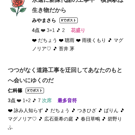
生き物だから
みやまさら
Xでポスト
4点
❤️ 3+1 🎵 2
花盛り
❤️ だちょう
❤️ 聴雨
❤️ 雨後くもり
🎵 マグ
ノリア♡
🎵 苔井 茅
つつがなく道路工事を迂回してあなたのもと
へ会いにゆくのだ
仁科篠
Xでポスト
3点
❤️ 1+2 🎵 7
次席
最多音符
❤️ 詠み人知らず
🎵 だちょう
🎵 つきひざ
🎵 ぱりん
🎵
マグノリア♡
🎵 広石亜希の庭
🎵 春日草鴫
🎵 碧野り
ふ