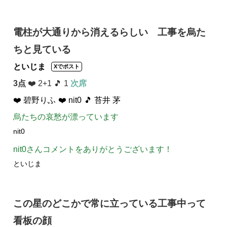
電柱が大通りから消えるらしい 工事を烏た
ちと見ている
といじま
Xでポスト
3点
❤️ 2+1 🎵 1
次席
❤️ 碧野りふ
❤️ nit0
🎵 苔井 茅
烏たちの哀愁が漂っています
nit0
nit0さんコメントをありがとうございます！
といじま
この星のどこかで常に立っている工事中って
看板の顔