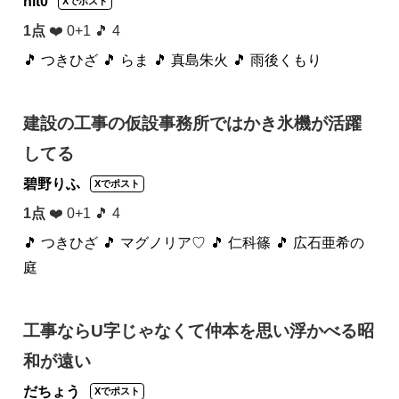
nit0
Xでポスト
1点
❤️ 0+1 🎵 4
🎵 つきひざ
🎵 らま
🎵 真島朱火
🎵 雨後くもり
建設の工事の仮設事務所ではかき氷機が活躍
してる
碧野りふ
Xでポスト
1点
❤️ 0+1 🎵 4
🎵 つきひざ
🎵 マグノリア♡
🎵 仁科篠
🎵 広石亜希の
庭
工事ならU字じゃなくて仲本を思い浮かべる昭
和が遠い
だちょう
Xでポスト