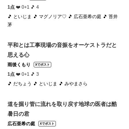
1点
❤️ 0+1 🎵 4
🎵 といじま
🎵 マグノリア♡
🎵 広石亜希の庭
🎵 苔井
茅
平和とは工事現場の音振をオーケストラだと
思える心
雨後くもり
Xでポスト
1点
❤️ 0+1 🎵 3
🎵 だちょう
🎵 といじま
🎵 みやまさら
道を掘り管に流れを取り戻す地球の医者は酷
暑日の君
広石亜希の庭
Xでポスト