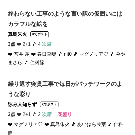
終わらない工事のような言い訳の仮囲いには
カラフルな絵を
真島朱火
Xでポスト
3点
❤️ 2+1 🎵 4
次席
❤️ 苔井 茅
❤️ 春日草鴫
🎵 nit0
🎵 マグノリア♡
🎵 みや
まさら
🎵 仁科篠
繰り返す突貫工事で毎日がパッチワークのよ
うな彩り
詠み人知らず
Xでポスト
3点
❤️ 2+1 🎵 2
次席
花盛り
❤️ マグノリア♡
❤️ 真島朱火
🎵 あいはら琴葉
🎵 仁科
篠