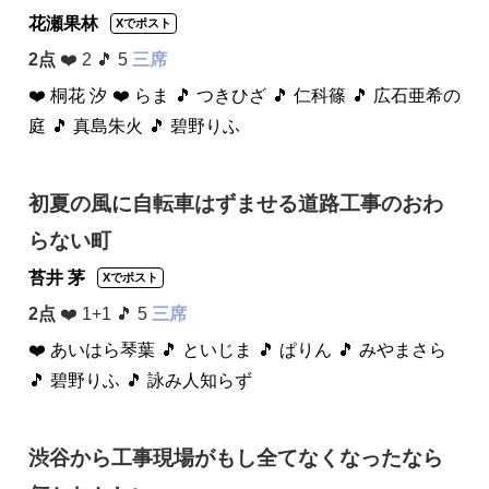
花瀬果林
Xでポスト
2点
❤️ 2 🎵 5
三席
❤️ 桐花 汐
❤️ らま
🎵 つきひざ
🎵 仁科篠
🎵 広石亜希の
庭
🎵 真島朱火
🎵 碧野りふ
初夏の風に自転車はずませる道路工事のおわ
らない町
苔井 茅
Xでポスト
2点
❤️ 1+1 🎵 5
三席
❤️ あいはら琴葉
🎵 といじま
🎵 ぱりん
🎵 みやまさら
🎵 碧野りふ
🎵 詠み人知らず
渋谷から工事現場がもし全てなくなったなら