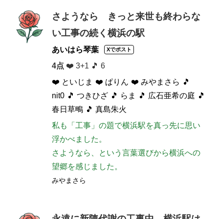
さようなら きっと来世も終わらな
い工事の続く横浜の駅
あいはら琴葉
Xでポスト
4点
❤️ 3+1 🎵 6
❤️ といじま
❤️ ぱりん
❤️ みやまさら
🎵
nit0
🎵 つきひざ
🎵 らま
🎵 広石亜希の庭
🎵
春日草鴫
🎵 真島朱火
私も「工事」の題で横浜駅を真っ先に思い
浮かべました。

さようなら、という言葉選びから横浜への
望郷を感じました。
みやまさら
永遠に新陳代謝の工事中 横浜駅は