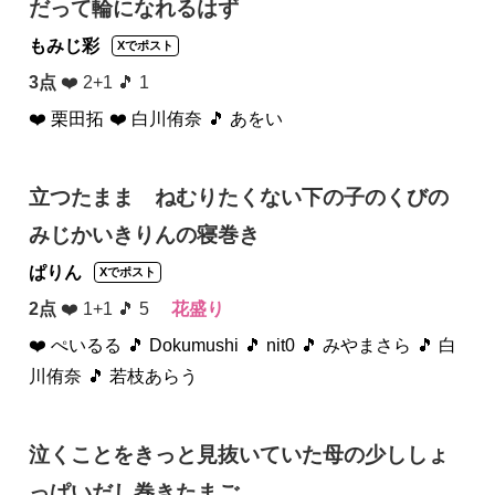
だって輪になれるはず
もみじ彩
Xでポスト
3点
❤️ 2+1 🎵 1
❤️ 栗田拓
❤️ 白川侑奈
🎵 あをい
立つたまま ねむりたくない下の子のくびの
みじかいきりんの寝巻き
ぱりん
Xでポスト
2点
❤️ 1+1 🎵 5
花盛り
❤️ ぺいるる
🎵 Dokumushi
🎵 nit0
🎵 みやまさら
🎵 白
川侑奈
🎵 若枝あらう
泣くことをきっと見抜いていた母の少ししょ
っぱいだし巻きたまご