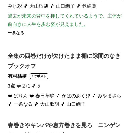
みじ彩
🎵 大山歌胡
🎵 山口絢子
🎵 鉄線葛
過去が未来の背中を押してくれているようで、主体が
前向きに人生を歩む姿が見えました。
一条なる
全集の四巻だけが欠けたまま棚に隙間のなき
ブックオフ
有村桔梗
Xでポスト
3点
❤️ 2+1 🎵 5
❤️ ぱりん
❤️ 春日草鴫
🎵 かばのあくび
🎵 みやまさら
🎵 一条なる
🎵 大山歌胡
🎵 山口絢子
春巻きやキンパや恵方巻きを見ろ ニンゲン