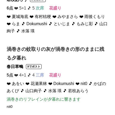
6点
❤️ 5+1 🎵 5
次席
花盛り
❤️ 夏城海底
❤️ 有村桔梗
❤️ みやまさら
❤️ 雨後くもり
❤️ らま
🎵 Dokumushi
🎵 といじま
🎵 もみじ彩
🎵 山口
絢子
🎵 水落 瑛
渦巻きの蚊取りの灰が渦巻きの形のままに残
る夕暮れ
春日草鴫
Xでポスト
5点
❤️ 4+1 🎵 4
三席
花盛り
❤️ あをい
❤️ 花瀬果林
❤️ Dokumushi
❤️ nit0
🎵 かばの
あくび
🎵 山口絢子
🎵 水落 瑛
🎵 若枝あらう
渦巻きのリフレインが夕暮れに響きます
nit0