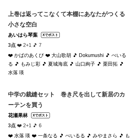
上巻は返ってこなくて本棚にあなたがつくる
小さな空白
あいはら琴葉
Xでポスト
3点
❤️ 2+1 🎵 7
❤️ かばのあくび
❤️ 大山歌胡
🎵 Dokumushi
🎵 ぺいる
る
🎵 もみじ彩
🎵 夏城海底
🎵 山口絢子
🎵 栗田拓
🎵
水落 瑛
中学の裁縫セット 巻き尺を出して新居のカ
ーテンを買う
花瀬果林
Xでポスト
3点
❤️ 2+1 🎵 6
❤️ 水落 瑛
❤️ 一条なる
🎵 ぺいるる
🎵 みやまさら
🎵 も