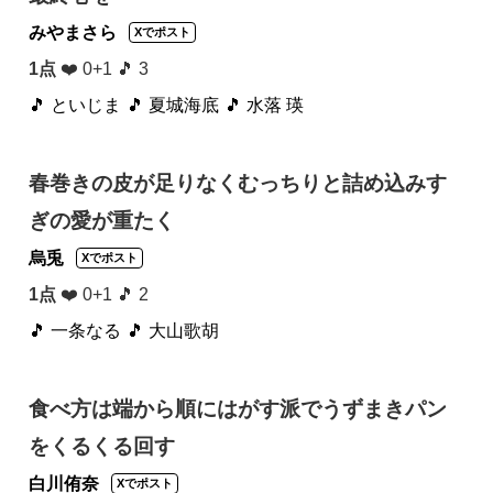
みやまさら
Xでポスト
1点
❤️ 0+1 🎵 3
🎵 といじま
🎵 夏城海底
🎵 水落 瑛
春巻きの皮が足りなくむっちりと詰め込みす
ぎの愛が重たく
烏兎
Xでポスト
1点
❤️ 0+1 🎵 2
🎵 一条なる
🎵 大山歌胡
食べ方は端から順にはがす派でうずまきパン
をくるくる回す
白川侑奈
Xでポスト