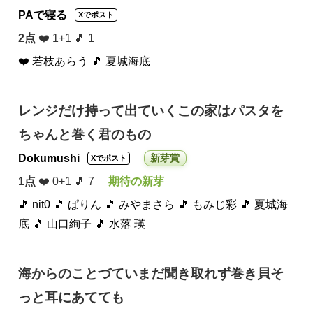
PAで寝る
Xでポスト
2点
❤️ 1+1 🎵 1
❤️ 若枝あらう
🎵 夏城海底
レンジだけ持って出ていくこの家はパスタを
ちゃんと巻く君のもの
Dokumushi
新芽賞
Xでポスト
1点
❤️ 0+1 🎵 7
期待の新芽
🎵 nit0
🎵 ぱりん
🎵 みやまさら
🎵 もみじ彩
🎵 夏城海
底
🎵 山口絢子
🎵 水落 瑛
海からのことづていまだ聞き取れず巻き貝そ
っと耳にあてても