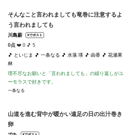
そんなこと言われましても竜巻に注意するよ
う言われましても
川島薪
Xでポスト
0点
❤️ 0 🎵 5
🎵 といじま
🎵 一条なる
🎵 水落 瑛
🎵 由香
🎵 花瀬果
林
理不尽なお願いと「言われましても」の繰り返しがユ
ーモラスで好きです。
一条なる
山道を進む背中が暖かい遠足の日の出汁巻き
卵
でち
Xでポスト