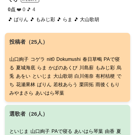
0点
❤️ 0 🎵 4
🎵 ぱりん
🎵 もみじ彩
🎵 らま
🎵 大山歌胡
投稿者（25人）
山口絢子
コゲラ
nit0
Dokumushi
春日草鴫
PAで寝
る
夏城海底
らま
かばのあくび
川島薪
もみじ彩
烏
兎
あをい
といじま
大山歌胡
白川侑奈
有村桔梗
で
ち
花瀬果林
ぱりん
若枝あらう
栗田拓
雨後くもり
みやまさら
あいはら琴葉
選歌者（26人）
といじま
山口絢子
PAで寝る
あいはら琴葉
由香
夏