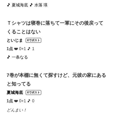
🎵 夏城海底
🎵 水落 瑛
Ｔシャツは寝巻に落ちて一軍にその後戻って
くることはない
といじま
Xでポスト
1点
❤️ 0+1 🎵 1
🎵 一条なる
7巻が本棚に無くて探すけど、元彼の家にある
と知ってる
夏城海底
Xでポスト
1点
❤️ 0+1 🎵 0
どんまい！