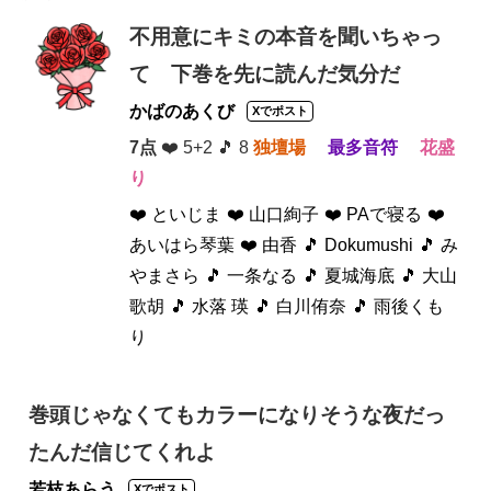
不用意にキミの本音を聞いちゃっ
て 下巻を先に読んだ気分だ
かばのあくび
Xでポスト
7点
❤️ 5+2 🎵 8
独壇場
最多音符
花盛
り
❤️ といじま
❤️ 山口絢子
❤️ PAで寝る
❤️
あいはら琴葉
❤️ 由香
🎵 Dokumushi
🎵 み
やまさら
🎵 一条なる
🎵 夏城海底
🎵 大山
歌胡
🎵 水落 瑛
🎵 白川侑奈
🎵 雨後くも
り
巻頭じゃなくてもカラーになりそうな夜だっ
たんだ信じてくれよ
若枝あらう
Xでポスト