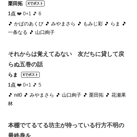
栗田拓
Xでポスト
1点
❤️ 0+1 🎵 6
🎵 かばのあくび
🎵 みやまさら
🎵 もみじ彩
🎵 らま
🎵
一条なる
🎵 山口絢子
それからは覚えてゐない 友だちに貸して戻
らぬ五巻の話
らま
Xでポスト
1点
❤️ 0+1 🎵 5
🎵 nit0
🎵 みやまさら
🎵 山口絢子
🎵 栗田拓
🎵 花瀬果
林
本棚でてるてる坊主が待っている行方不明の
最終巻を