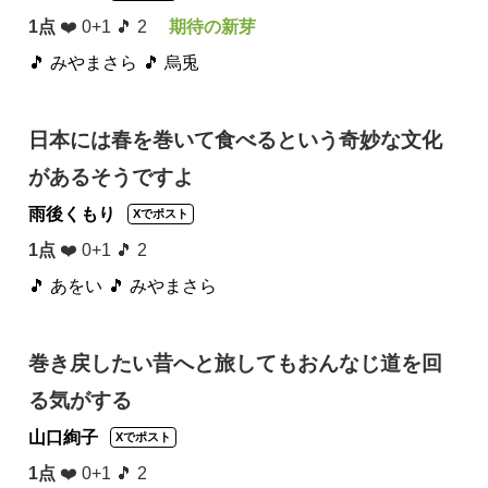
1点
❤️ 0+1 🎵 2
期待の新芽
🎵 みやまさら
🎵 烏兎
日本には春を巻いて食べるという奇妙な文化
があるそうですよ
雨後くもり
Xでポスト
1点
❤️ 0+1 🎵 2
🎵 あをい
🎵 みやまさら
巻き戻したい昔へと旅してもおんなじ道を回
る気がする
山口絢子
Xでポスト
1点
❤️ 0+1 🎵 2