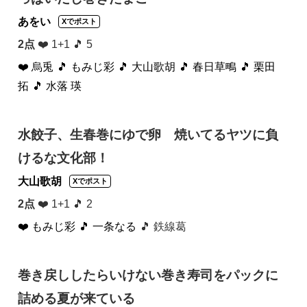
あをい
Xでポスト
2点
❤️ 1+1 🎵 5
❤️ 烏兎
🎵 もみじ彩
🎵 大山歌胡
🎵 春日草鴫
🎵 栗田
拓
🎵 水落 瑛
水餃子、生春巻にゆで卵 焼いてるヤツに負
けるな文化部！
大山歌胡
Xでポスト
2点
❤️ 1+1 🎵 2
❤️ もみじ彩
🎵 一条なる
🎵 鉄線葛
巻き戻ししたらいけない巻き寿司をパックに
詰める夏が来ている