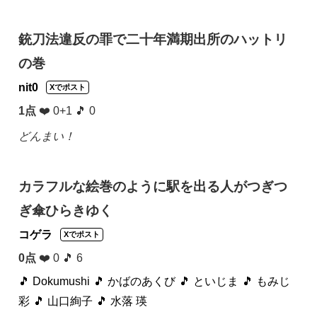
銃刀法違反の罪で二十年満期出所のハットリ
の巻
nit0
Xでポスト
1点
❤️ 0+1 🎵 0
どんまい！
カラフルな絵巻のように駅を出る人がつぎつ
ぎ傘ひらきゆく
コゲラ
Xでポスト
0点
❤️ 0 🎵 6
🎵 Dokumushi
🎵 かばのあくび
🎵 といじま
🎵 もみじ
彩
🎵 山口絢子
🎵 水落 瑛