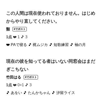
この人間は現在使われておりません。はじめ
からやり直してください。
類
Xでポスト
1点
❤️ 1 🎵 3
❤️ PAで寝る
🎵 梶ムジカ
🎵 短歌練習
🎵 袖の月
現在の彼を知ってる者はいない同窓会はまだ
ぎこちない
竹田はる
Xでポスト
1点
❤️ 0+1 🎵 3
🎵 あをい
🎵 たんかちゃん
🎵 汐留ライス