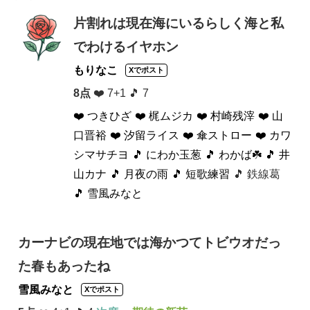
片割れは現在海にいるらしく海と私
でわけるイヤホン
もりなこ
Xでポスト
8点
❤️ 7+1 🎵 7
❤️ つきひざ
❤️ 梶ムジカ
❤️ 村崎残滓
❤️ 山
口晋裕
❤️ 汐留ライス
❤️ 傘ストロー
❤️ カワ
シマサチヨ
🎵 にわか玉葱
🎵 わかば☘️
🎵 井
山カナ
🎵 月夜の雨
🎵 短歌練習
🎵 鉄線葛
🎵 雪風みなと
カーナビの現在地では海かつてトビウオだっ
た春もあったね
雪風みなと
Xでポスト