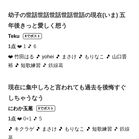
幼子の世話世話世話世話世話の現在(いま) 五
年後きっと愛しく想う
Teku
Xでポスト
1点
❤️ 1 🎵 6
❤️ 竹田はる
🎵 yohei
🎵 まさけ
🎵 もりなこ
🎵 山口晋
裕
🎵 短歌練習
🎵 鉄線葛
現在に集中しろと言われても過去を後悔すぐ
しちゃうなう
にわか玉葱
Xでポスト
1点
❤️ 0+1 🎵 5
🎵 キクラゲ
🎵 まさけ
🎵 もりなこ
🎵 短歌練習
🎵 鉄線
葛