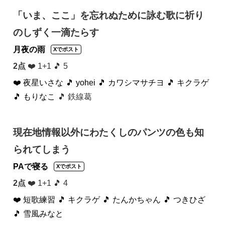
「いま、ここ」を忘れぬために詠む歌に祈り
のしずく一滴たらす
月夜の雨
Xでポスト
2点
❤️ 1+1 🎵 5
❤️ 夜星いさな
🎵 yohei
🎵 カワシマサチヨ
🎵 キクラゲ
🎵 もりなこ
🎵 鉄線葛
現在地情報以外にわたくしのパンツの色も知
られてしまう
PAで寝る
Xでポスト
2点
❤️ 1+1 🎵 4
❤️ 短歌練習
🎵 キクラゲ
🎵 たんかちゃん
🎵 つきひざ
🎵 雪風みなと