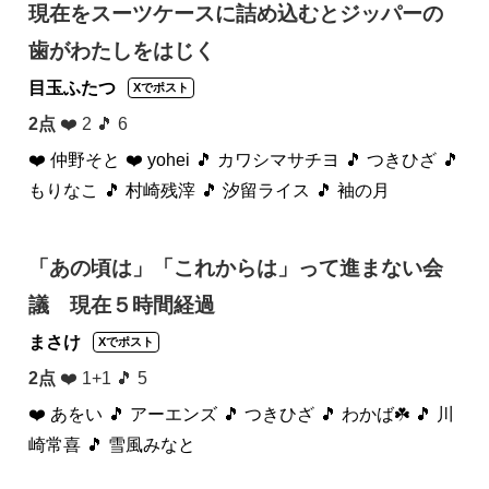
現在をスーツケースに詰め込むとジッパーの
歯がわたしをはじく
目玉ふたつ
Xでポスト
2点
❤️ 2 🎵 6
❤️ 仲野そと
❤️ yohei
🎵 カワシマサチヨ
🎵 つきひざ
🎵
もりなこ
🎵 村崎残滓
🎵 汐留ライス
🎵 袖の月
「あの頃は」「これからは」って進まない会
議 現在５時間経過
まさけ
Xでポスト
2点
❤️ 1+1 🎵 5
❤️ あをい
🎵 アーエンズ
🎵 つきひざ
🎵 わかば☘️
🎵 川
崎常喜
🎵 雪風みなと