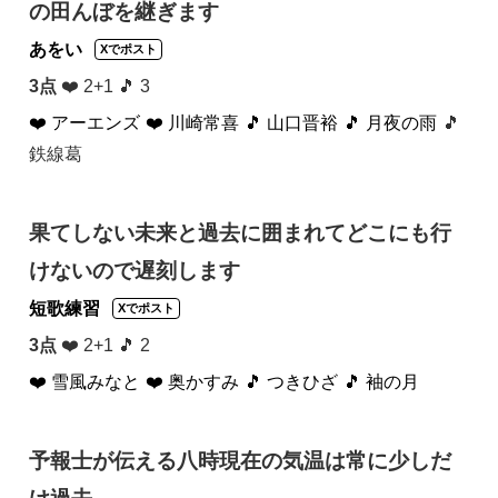
の田んぼを継ぎます
あをい
Xでポスト
3点
❤️ 2+1 🎵 3
❤️ アーエンズ
❤️ 川崎常喜
🎵 山口晋裕
🎵 月夜の雨
🎵
鉄線葛
果てしない未来と過去に囲まれてどこにも行
けないので遅刻します
短歌練習
Xでポスト
3点
❤️ 2+1 🎵 2
❤️ 雪風みなと
❤️ 奥かすみ
🎵 つきひざ
🎵 袖の月
予報士が伝える八時現在の気温は常に少しだ