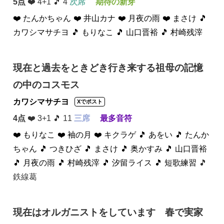
5点
❤️ 4+1 🎵 4
次席
期待の新芽
❤️ たんかちゃん
❤️ 井山カナ
❤️ 月夜の雨
❤️ まさけ
🎵
カワシマサチヨ
🎵 もりなこ
🎵 山口晋裕
🎵 村崎残滓
現在と過去をときどき行き来する祖母の記憶
の中のコスモス
カワシマサチヨ
Xでポスト
4点
❤️ 3+1 🎵 11
三席
最多音符
❤️ もりなこ
❤️ 袖の月
❤️ キクラゲ
🎵 あをい
🎵 たんか
ちゃん
🎵 つきひざ
🎵 まさけ
🎵 奥かすみ
🎵 山口晋裕
🎵 月夜の雨
🎵 村崎残滓
🎵 汐留ライス
🎵 短歌練習
🎵
鉄線葛
現在はオルガニストをしています 春で実家