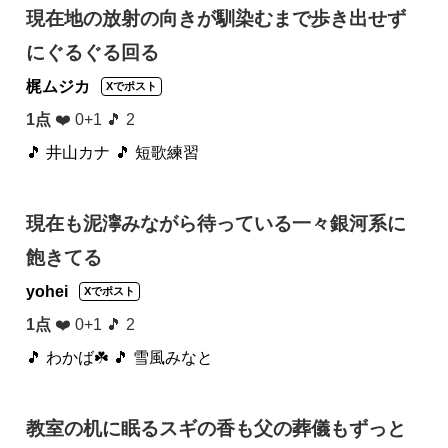
現在地の放射の向きが馴染むまで歩き出せず
にぐるぐる回る
梶ムジカ
Xでポスト
1点
❤️ 0+1 🎵 2
🎵 井山カナ
🎵 短歌練習
現在も泥濘みながら待っている一々銀河系に
飽きてる
yohei
Xでポスト
1点
❤️ 0+1 🎵 2
🎵 わかば☘️
🎵 雪風みなと
教室の机に眠るスギの香も父の葬儀もずっと