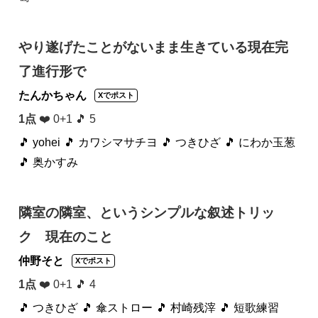
やり遂げたことがないまま生きている現在完
了進行形で
たんかちゃん
Xでポスト
1点
❤️ 0+1 🎵 5
🎵 yohei
🎵 カワシマサチヨ
🎵 つきひざ
🎵 にわか玉葱
🎵 奥かすみ
隣室の隣室、というシンプルな叙述トリッ
ク 現在のこと
仲野そと
Xでポスト
1点
❤️ 0+1 🎵 4
🎵 つきひざ
🎵 傘ストロー
🎵 村崎残滓
🎵 短歌練習