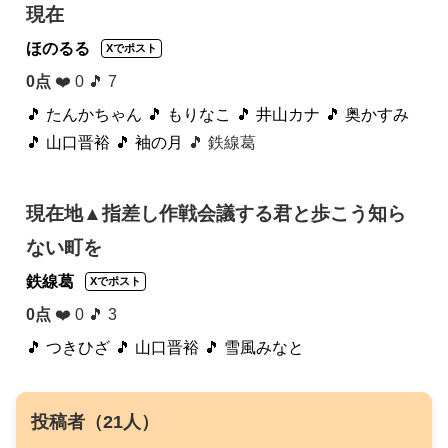
現在
ほのるる
Xでポスト
0点
❤️ 0 🎵 7
🎵 たんかちゃん
🎵 もりなこ
🎵 井山カナ
🎵 奥かすみ
🎵 山口晋裕
🎵 袖の月
🎵 鉄線葛
現在地▲指差し作戦会議する君と歩こう知ら
ない町を
鉄線葛
Xでポスト
0点
❤️ 0 🎵 3
🎵 つきひざ
🎵 山口晋裕
🎵 雪風みなと
投稿者（21人）