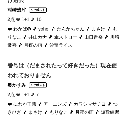
け過去
村崎残滓
Xでポスト
2点
❤️ 1+1 🎵 10
❤️ わかば☘️
🎵 yohei
🎵 たんかちゃん
🎵 まさけ
🎵 も
りなこ
🎵 井山カナ
🎵 傘ストロー
🎵 山口晋裕
🎵 川崎
常喜
🎵 月夜の雨
🎵 汐留ライス
番号は（だまされたって好きだった）現在使
われておりません
奥かすみ
Xでポスト
2点
❤️ 1+1 🎵 7
❤️ にわか玉葱
🎵 アーエンズ
🎵 カワシマサチヨ
🎵 つ
きひざ
🎵 まさけ
🎵 もりなこ
🎵 月夜の雨
🎵 短歌練習