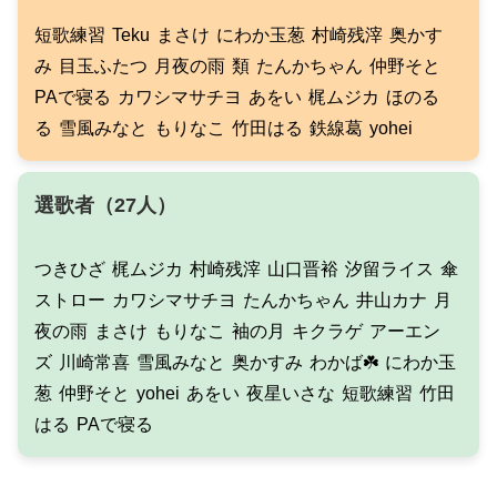
短歌練習
Teku
まさけ
にわか玉葱
村崎残滓
奥かす
み
目玉ふたつ
月夜の雨
類
たんかちゃん
仲野そと
PAで寝る
カワシマサチヨ
あをい
梶ムジカ
ほのる
る
雪風みなと
もりなこ
竹田はる
鉄線葛
yohei
選歌者（27人）
つきひざ
梶ムジカ
村崎残滓
山口晋裕
汐留ライス
傘
ストロー
カワシマサチヨ
たんかちゃん
井山カナ
月
夜の雨
まさけ
もりなこ
袖の月
キクラゲ
アーエン
ズ
川崎常喜
雪風みなと
奥かすみ
わかば☘️
にわか玉
葱
仲野そと
yohei
あをい
夜星いさな
短歌練習
竹田
はる
PAで寝る