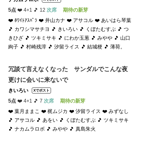
5点
❤️ 4+1 🎵 12
次席
期待の新芽
❤️ ﾎﾜｲﾄｱｽﾊﾟﾗ
❤️ 井山カナ
❤️ アサコル
❤️ あいはら琴葉
🎵 カワシマサチヨ
🎵 きいろい
🎵 くぼたむすぶ
🎵 つ
きひざ
🎵 ツキミサキ
🎵 にわか玉葱
🎵 みやや
🎵 山口
絢子
🎵 村崎残滓
🎵 汐留ライス
🎵 結城梗
🎵 薄荷。
冗談て言えなくなった サンダルでこんな夜
更けに会いに来ないで
きいろい
Xでポスト
5点
❤️ 4+1 🎵 7
次席
期待の新芽
❤️ 葉月ままこ
❤️ 梶ムジカ
❤️ 汐留ライス
❤️ みずなし
🎵 アサコル
🎵 あをい
🎵 くぼたむすぶ
🎵 ツキミサキ
🎵 ナカムラロボ
🎵 みやや
🎵 真島朱火