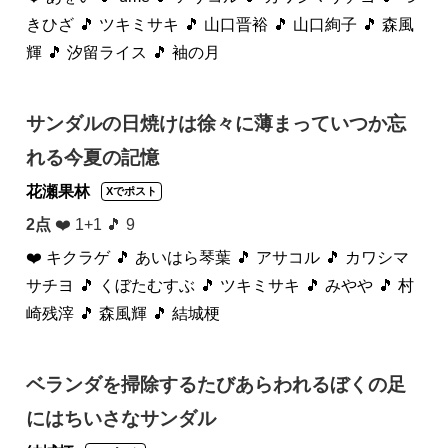
きひざ
🎵 ツキミサキ
🎵 山口晋裕
🎵 山口絢子
🎵 森風
輝
🎵 汐留ライス
🎵 袖の月
サンダルの日焼けは徐々に薄まっていつか忘
れる今夏の記憶
花瀬果林
Xでポスト
2点
❤️ 1+1 🎵 9
❤️ キクラゲ
🎵 あいはら琴葉
🎵 アサコル
🎵 カワシマ
サチヨ
🎵 くぼたむすぶ
🎵 ツキミサキ
🎵 みやや
🎵 村
崎残滓
🎵 森風輝
🎵 結城梗
ベランダを掃除するたびあらわれるぼくの足
にはちいさなサンダル