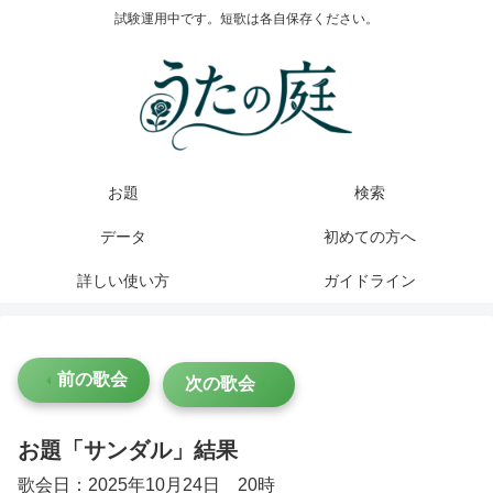
試験運用中です。短歌は各自保存ください。
お題
検索
データ
初めての方へ
詳しい使い方
ガイドライン
前の歌会
次の歌会
お題「サンダル」結果
歌会日：2025年10月24日 20時