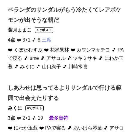
ベランダのサンダルがもう冷たくてレアポケ
モンが出そうな朝だ
葉月ままこ
Xでポスト
4点
❤️ 3+1 🎵 8
三席
❤️ くぼたむすぶ
❤️ 花瀬果林
❤️ カワシマサチヨ
🎵 PA
で寝る
🎵 ume
🎵 アサコル
🎵 ツキミサキ
🎵 にわか玉
葱
🎵 みくに
🎵 山口絢子
🎵 川崎常喜
しあわせは思ってるよりサンダルで行ける範
囲で出会えたりする
みくに
Xでポスト
3点
❤️ 2+1 🎵 19
最多音符
❤️ にわか玉葱
❤️ PAで寝る
🎵 あいはら琴葉
🎵 アサコ