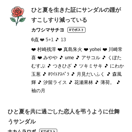
ひと夏を生きた証にサンダルの踵が
すこしすり減っている
カワシマサチヨ
Xでポスト
6点
❤️ 5+1 🎵 13
❤️ 村崎残滓
❤️ 真島朱火
❤️ yohei
❤️ 川崎常
喜
❤️ みやや
🎵 ume
🎵 アサコル
🎵 くぼた
むすぶ
🎵 つきひざ
🎵 ツキミサキ
🎵 にわか
玉葱
🎵 ﾎﾜｲﾄｱｽﾊﾟﾗ
🎵 月見だいふく
🎵 森風
輝
🎵 汐留ライス
🎵 花瀬果林
🎵 薄荷。
🎵
袖の月
ひと夏を共に過ごした恋人を弔うように仕舞
うサンダル
ナカムラロボ
Xでポスト