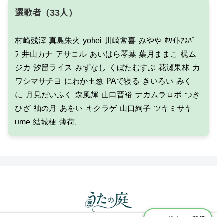
選歌者（33人）
村崎残滓
真島朱火
yohei
川崎常喜
みやや
ﾎﾜｲﾄｱｽﾊﾟ
ﾗ
井山カナ
アサコル
あいはら琴葉
葉月ままこ
梶ム
ジカ
汐留ライス
みずなし
くぼたむすぶ
花瀬果林
カ
ワシマサチヨ
にわか玉葱
PAで寝る
きいろい
みく
に
月見だいふく
森風輝
山口晋裕
ナカムラロボ
つき
ひざ
袖の月
あをい
キクラゲ
山口絢子
ツキミサキ
ume
結城梗
薄荷。