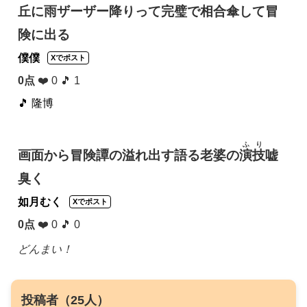
丘に雨ザーザー降りって完璧で相合傘して冒
険に出る
僕僕
Xでポスト
0点
❤️ 0 🎵 1
🎵 隆博
ふり
画面から冒険譚の溢れ出す語る老婆の
演技
嘘
臭く
如月むく
Xでポスト
0点
❤️ 0 🎵 0
どんまい！
投稿者（25人）