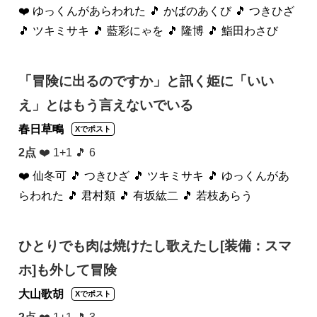
❤️ ゆっくんがあらわれた
🎵 かばのあくび
🎵 つきひざ
🎵 ツキミサキ
🎵 藍彩にゃを
🎵 隆博
🎵 鮨田わさび
「冒険に出るのですか」と訊く姫に「いい
え」とはもう言えないでいる
春日草鴫
Xでポスト
2点
❤️ 1+1 🎵 6
❤️ 仙冬可
🎵 つきひざ
🎵 ツキミサキ
🎵 ゆっくんがあ
らわれた
🎵 君村類
🎵 有坂紘二
🎵 若枝あらう
ひとりでも肉は焼けたし歌えたし[装備：スマ
ホ]も外して冒険
大山歌胡
Xでポスト