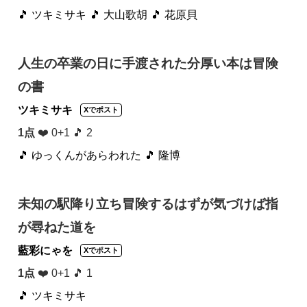
🎵 ツキミサキ
🎵 大山歌胡
🎵 花原貝
人生の卒業の日に手渡された分厚い本は冒険
の書
ツキミサキ
Xでポスト
1点
❤️ 0+1 🎵 2
🎵 ゆっくんがあらわれた
🎵 隆博
未知の駅降り立ち冒険するはずが気づけば指
が尋ねた道を
藍彩にゃを
Xでポスト
1点
❤️ 0+1 🎵 1
🎵 ツキミサキ