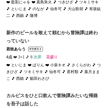
❤️ 藍彩にゃを
❤️ 真島朱火
🎵 つきひざ
🎵 ツキミサキ
🎵 といじま
🎵 のなが
🎵 仙冬可
🎵 大山歌胡
🎵 有坂紘
二
🎵 西鎮
🎵 隆博
新作のビールを敢えて頼むから冒険譚は終わ
っていない
若枝あらう
Xでポスト
4点
❤️ 3+1 🎵 8
次席
花盛り
❤️ といじま
❤️ ぱりん
❤️ 小泉キオ
🎵 さくらがわ
🎵 つ
きひざ
🎵 ツキミサキ
🎵 仙冬可
🎵 君村類
🎵 葉月まま
こ
🎵 西鎮
🎵 鮨田わさび
カルピスをひと口飲んで冒険譚みたいな帰路
を吾子は話した