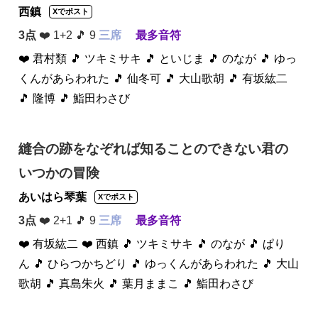
西鎮
Xでポスト
3点
❤️ 1+2 🎵 9
三席
最多音符
❤️ 君村類
🎵 ツキミサキ
🎵 といじま
🎵 のなが
🎵 ゆっ
くんがあらわれた
🎵 仙冬可
🎵 大山歌胡
🎵 有坂紘二
🎵 隆博
🎵 鮨田わさび
縫合の跡をなぞれば知ることのできない君の
いつかの冒険
あいはら琴葉
Xでポスト
3点
❤️ 2+1 🎵 9
三席
最多音符
❤️ 有坂紘二
❤️ 西鎮
🎵 ツキミサキ
🎵 のなが
🎵 ぱり
ん
🎵 ひらつかちどり
🎵 ゆっくんがあらわれた
🎵 大山
歌胡
🎵 真島朱火
🎵 葉月ままこ
🎵 鮨田わさび