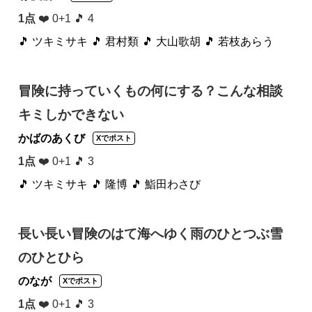
1点
❤️ 0+1 🎵 4
🎵 ツキミサキ
🎵 君村類
🎵 大山歌胡
🎵 若枝あらう
冒険に持っていくもの何にする？こんな相談
キミしかできない
かばのあくび
Xでポスト
1点
❤️ 0+1 🎵 3
🎵 ツキミサキ
🎵 隆博
🎵 鮨田わさび
長い長い冒険のはて海へゆく雨のひとつぶ雪
のひとひら
のなが
Xでポスト
1点
❤️ 0+1 🎵 3