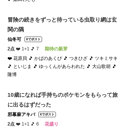
冒険の続きをずっと待っている虫取り網は玄
関の隅
仙冬可
Xでポスト
2点
❤️ 1+1 🎵 7
期待の新芽
❤️ 花原貝
🎵 かばのあくび
🎵 つきひざ
🎵 ツキミサキ
🎵 といじま
🎵 ゆっくんがあらわれた
🎵 大山歌胡
🎵
隆博
10歳になれば手持ちのポケモンをもらって旅
に出るはずだった
邪幕麻アキバ
Xでポスト
2点
❤️ 1+1 🎵 6
花盛り