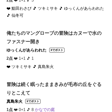
2点
❤️ 1+1 🎵 3
❤️ 鮨田わさび
🎵 ツキミサキ
🎵 ゆっくんがあらわれた
🎵 仙冬可
俺たちのマングローブの冒険はカヌーで水の
ファスナー開き
ゆっくんがあらわれた
Xでポスト
2点
❤️ 1+1 🎵 1
❤️ ツキミサキ
🎵 真島朱火
冒険は続く眠ったままきみが毛布の丘をぐる
りとこえて
真島朱火
Xでポスト
1点
❤️ 0+1 🎵 8
かなでの庭