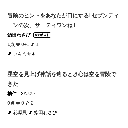
冒険のヒントをあなたが口にする｢セブンティ
ーンの次、サーティワンね｣
鮨田わさび
Xでポスト
1点
❤️ 0+1 🎵 1
🎵 ツキミサキ
星空を見上げ神話を辿るとき心は空を冒険で
きた
柚仁
Xでポスト
0点
❤️ 0 🎵 2
🎵 花原貝
🎵 鮨田わさび