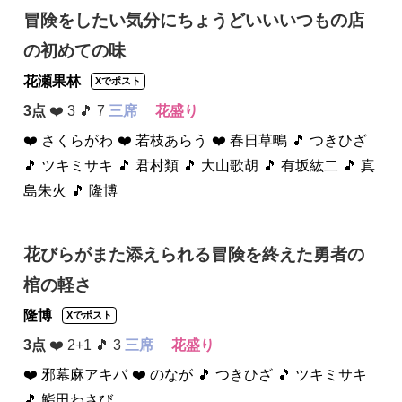
冒険をしたい気分にちょうどいいいつもの店
の初めての味
花瀬果林
Xでポスト
3点
❤️ 3 🎵 7
三席
花盛り
❤️ さくらがわ
❤️ 若枝あらう
❤️ 春日草鴫
🎵 つきひざ
🎵 ツキミサキ
🎵 君村類
🎵 大山歌胡
🎵 有坂紘二
🎵 真
島朱火
🎵 隆博
花びらがまた添えられる冒険を終えた勇者の
棺の軽さ
隆博
Xでポスト
3点
❤️ 2+1 🎵 3
三席
花盛り
❤️ 邪幕麻アキバ
❤️ のなが
🎵 つきひざ
🎵 ツキミサキ
🎵 鮨田わさび