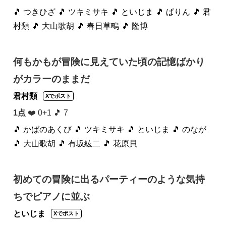
🎵 つきひざ
🎵 ツキミサキ
🎵 といじま
🎵 ぱりん
🎵 君
村類
🎵 大山歌胡
🎵 春日草鴫
🎵 隆博
何もかもが冒険に見えていた頃の記憶ばかり
がカラーのままだ
君村類
Xでポスト
1点
❤️ 0+1 🎵 7
🎵 かばのあくび
🎵 ツキミサキ
🎵 といじま
🎵 のなが
🎵 大山歌胡
🎵 有坂紘二
🎵 花原貝
初めての冒険に出るパーティーのような気持
ちでピアノに並ぶ
といじま
Xでポスト