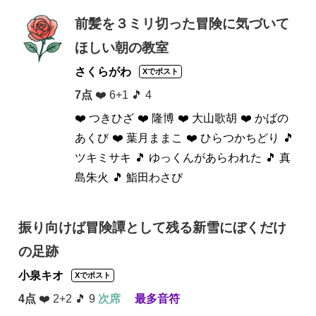
前髪を３ミリ切った冒険に気づいて
ほしい朝の教室
さくらがわ
Xでポスト
7点
❤️ 6+1 🎵 4
❤️ つきひざ
❤️ 隆博
❤️ 大山歌胡
❤️ かばの
あくび
❤️ 葉月ままこ
❤️ ひらつかちどり
🎵
ツキミサキ
🎵 ゆっくんがあらわれた
🎵 真
島朱火
🎵 鮨田わさび
振り向けば冒険譚として残る新雪にぼくだけ
の足跡
小泉キオ
Xでポスト
4点
❤️ 2+2 🎵 9
次席
最多音符