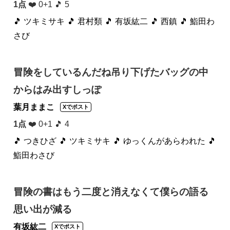
1点
❤️ 0+1 🎵 5
🎵 ツキミサキ
🎵 君村類
🎵 有坂紘二
🎵 西鎮
🎵 鮨田わ
さび
冒険をしているんだね吊り下げたバッグの中
からはみ出すしっぽ
葉月ままこ
Xでポスト
1点
❤️ 0+1 🎵 4
🎵 つきひざ
🎵 ツキミサキ
🎵 ゆっくんがあらわれた
🎵
鮨田わさび
冒険の書はもう二度と消えなくて僕らの語る
思い出が減る
有坂紘二
Xでポスト