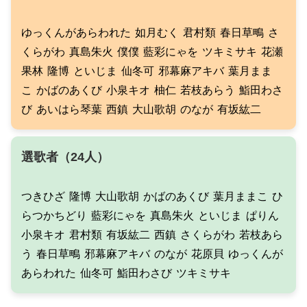
ゆっくんがあらわれた
如月むく
君村類
春日草鴫
さ
くらがわ
真島朱火
僕僕
藍彩にゃを
ツキミサキ
花瀬
果林
隆博
といじま
仙冬可
邪幕麻アキバ
葉月まま
こ
かばのあくび
小泉キオ
柚仁
若枝あらう
鮨田わさ
び
あいはら琴葉
西鎮
大山歌胡
のなが
有坂紘二
選歌者（24人）
つきひざ
隆博
大山歌胡
かばのあくび
葉月ままこ
ひ
らつかちどり
藍彩にゃを
真島朱火
といじま
ぱりん
小泉キオ
君村類
有坂紘二
西鎮
さくらがわ
若枝あら
う
春日草鴫
邪幕麻アキバ
のなが
花原貝
ゆっくんが
あらわれた
仙冬可
鮨田わさび
ツキミサキ