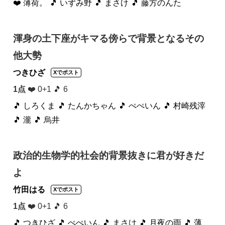
❤️ 薄荷。
🎵 いずみ野
🎵 まさけ
🎵 藤方のんた
渾身の土下座がキマる傍らで背景となるその
他大勢
つきひざ
Xでポスト
1点
❤️ 0+1 🎵 6
🎵 しろくま
🎵 たんかちゃん
🎵 ぺぺいん
🎵 村崎残滓
🎵 瀧
🎵 烏井
政治的生物学的社会的背景抜きに君が好きだ
よ
竹田はる
Xでポスト
1点
❤️ 0+1 🎵 6
🎵 つきひざ
🎵 ぺぺいん
🎵 まさけ
🎵 月夜の雨
🎵 薄