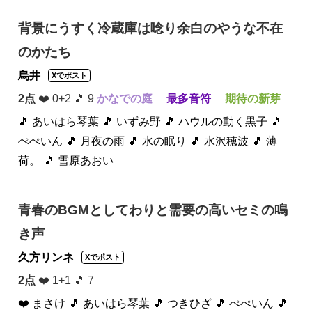
背景にうすく冷蔵庫は唸り余白のやうな不在
のかたち
烏井
Xでポスト
2点
❤️ 0+2 🎵 9
かなでの庭
最多音符
期待の新芽
🎵 あいはら琴葉
🎵 いずみ野
🎵 ハウルの動く黒子
🎵
ぺぺいん
🎵 月夜の雨
🎵 水の眠り
🎵 水沢穂波
🎵 薄
荷。
🎵 雪原あおい
青春のBGMとしてわりと需要の高いセミの鳴
き声
久方リンネ
Xでポスト
2点
❤️ 1+1 🎵 7
❤️ まさけ
🎵 あいはら琴葉
🎵 つきひざ
🎵 ぺぺいん
🎵