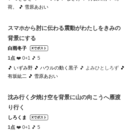
荷。
🎵 雪原あおい
スマホから肘に伝わる震動がわたしをきみの
背景にする
白雨冬子
Xでポスト
1点
❤️ 0+1 🎵 5
🎵 いずみ野
🎵 ハウルの動く黒子
🎵 よみひとしろず
🎵
有坂紘二
🎵 雪原あおい
沈み行く夕焼け空を背景に山の向こうへ雁渡
り行く
しろくま
Xでポスト
1点
❤️ 0+1 🎵 5