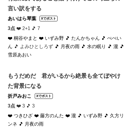
言い訳をする
あいはら琴葉
Xでポスト
3点
❤️ 2+1 🎵 7
❤️ 桐谷やまと
❤️ いずみ野
🎵 たんかちゃん
🎵 ぺぺい
ん
🎵 よみひとしろず
🎵 月夜の雨
🎵 水の眠り
🎵 瀧
🎵
雪原あおい
もうだめだ 君がいるから絶景も全てぼやけ
た背景になる
折戸みおこ
Xでポスト
3点
❤️ 3 🎵 3
❤️ つきひざ
❤️ 藤方のんた
❤️ 瀧
🎵 いずみ野
🎵 久方リ
ンネ
🎵 月夜の雨