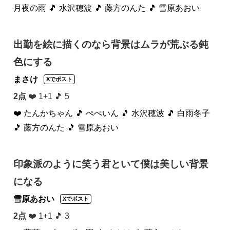
月夜の雨
🎵 水沢穂波
🎵 藤方のんた
🎵 雪原あおい
出勤を絵に描くのなら背景はムラが荒ぶる鈍
色にする
まさけ
Xでポスト
2点
❤️ 1+1 🎵 5
❤️ たんかちゃん
🎵 ぺぺいん
🎵 水沢穂波
🎵 白雨冬子
🎵 藤方のんた
🎵 雪原あおい
印象派のように笑う君といて僕は美しい背景
になる
雪原あおい
Xでポスト
2点
❤️ 1+1 🎵 3