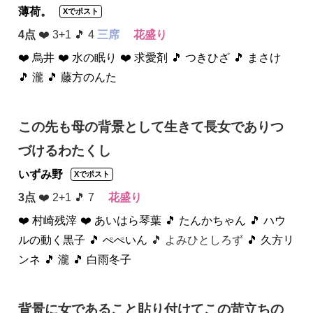
薄荷。
Xでポスト
4点
❤️ 3+1 🎵 4
三席
花盛り
❤️ 烏井
❤️ 水の眠り
❤️ 求愛剤
🎵 つきひざ
🎵 まさけ
🎵 瀧
🎵 藤方のんた
この先も母の背景として生きて長女でありつ
づけるわたくし
いずみ野
Xでポスト
3点
❤️ 2+1 🎵 7
花盛り
❤️ 村崎残滓
❤️ あいはら琴葉
🎵 たんかちゃん
🎵 ハウ
ルの動く黒子
🎵 ぺぺいん
🎵 よみひとしろず
🎵 久方リ
ンネ
🎵 瀧
🎵 白雨冬子
背景に女であること貼り付けてこの苛立ちの