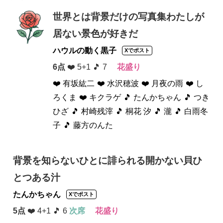
世界とは背景だけの写真集わたしが
居ない景色が好きだ
ハウルの動く黒子
Xでポスト
6点
❤️ 5+1 🎵 7
花盛り
❤️ 有坂紘二
❤️ 水沢穂波
❤️ 月夜の雨
❤️ し
ろくま
❤️ キクラゲ
🎵 たんかちゃん
🎵 つき
ひざ
🎵 村崎残滓
🎵 桐花 汐
🎵 瀧
🎵 白雨冬
子
🎵 藤方のんた
背景を知らないひとに誹られる開かない貝ひ
とつある汁
たんかちゃん
Xでポスト
5点
❤️ 4+1 🎵 6
次席
花盛り