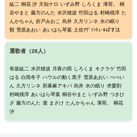
紘二
桐花 汐
天知ケロ
いずみ野
しろくま
薄荷。
桐
谷やまと
藤方のんた
水沢穂波
竹田はる
村崎残滓
た
んかちゃん
折戸みおこ
烏井
久方リンネ
水の眠り
類
雪原あおい
あいはら琴葉
土佐ｱｳﾞｧﾝﾁｭｰﾙぱす汰
選歌者（26人）
有坂紘二
水沢穂波
月夜の雨
しろくま
キクラゲ
竹田
はる
白雨冬子
ハウルの動く黒子
雪原あおい
ぺぺい
ん
久方リンネ
邪幕麻アキバ
烏井
水の眠り
求愛剤
村崎残滓
あいはら琴葉
桐谷やまと
いずみ野
つきひ
ざ
藤方のんた
瀧
まさけ
たんかちゃん
薄荷。
桐花
汐