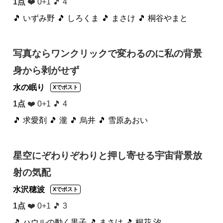
1点
❤️ 0+1 🎵 4
🎵 いずみ野
🎵 しろくま
🎵 まさけ
🎵 桐谷やまと
写真ならワンクリックで変わるのに私の背景
身から剥がせず
水の眠り
Xでポスト
1点
❤️ 0+1 🎵 4
🎵 求愛剤
🎵 瀧
🎵 烏井
🎵 雪原あおい
星空にぞわりぞわりと押し寄せる宇宙背景放
射の気配
水沢穂波
Xでポスト
1点
❤️ 0+1 🎵 3
🎵 ハウルの動く黒子
🎵 まさけ
🎵 桐花 汐