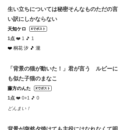
生い立ちについては秘密そんなものただの言
い訳にしかならない
天知ケロ
Xでポスト
1点
❤️ 1 🎵 1
❤️ 桐花 汐
🎵 瀧
「背景の猫が動いた！」君が言う ルビーに
も似た子猫のまなこ
藤方のんた
Xでポスト
1点
❤️ 0+1 🎵 0
どんまい！
背景が突然夕焼けても主役にはなれなくて明