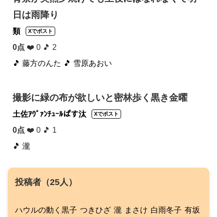
日は雨降り
類
Xでポスト
0点
❤️ 0 🎵 2
🎵 藤方のんた
🎵 雪原あおい
撮影に緑の布が欲しいと密林歩く黒き金曜
土佐ｱｳﾞｧﾝﾁｭｰﾙぱす汰
Xでポスト
0点
❤️ 0 🎵 1
🎵 瀧
投稿者（25人）
ハウルの動く黒子
つきひざ
瀧
まさけ
白雨冬子
有坂