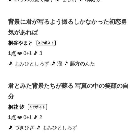
背景に君が写るよう撮るしかなかった初恋勇
気があれば
桐谷やまと
Xでポスト
1点
❤️ 0+1 🎵 3
🎵 よみひとしろず
🎵 瀧
🎵 藤方のんた
君とみた背景たちが蘇る 写真の中の笑顔の自
分
桐花 汐
Xでポスト
1点
❤️ 0+1 🎵 2
🎵 つきひざ
🎵 よみひとしろず