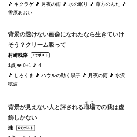
🎵 キクラゲ
🎵 月夜の雨
🎵 水の眠り
🎵 藤方のんた
🎵
雪原あおい
背景の透けない画像になれたなら生きていけ
そう？クリーム吸って
村崎残滓
Xでポスト
1点
❤️ 0+1 🎵 4
🎵 しろくま
🎵 ハウルの動く黒子
🎵 月夜の雨
🎵 水沢
穂波
そこ
背景が見えない人と評される
職場
での我は虚
飾しかない
瀧
Xでポスト