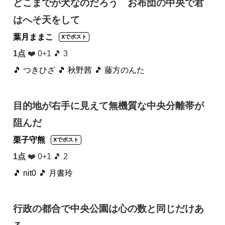
どこまでが犬なのだろう お布団の中央で君
はへそ天をして
葉月ままこ
Xでポスト
1点
❤️ 0+1 🎵 3
🎵 つきひざ
🎵 秋野茜
🎵 藤方のんた
目的地が右手に見えて無機質な中央分離帯が
阻んだ
栗子守熊
Xでポスト
1点
❤️ 0+1 🎵 2
🎵 nit0
🎵 月書玲
行政の都合で中央公園は心の数と同じだけあ