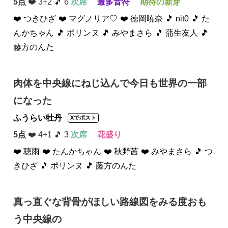
5点
❤️ 3+2 🎵 6
次席
最多音符
期待の新芽
❤️ つきひざ
❤️ マグノリア♡
❤️ 徳岡暁奈
🎵 nit0
🎵 た
んかちゃん
🎵 ポリンヌ
🎵 みやまさら
🎵 蒲生友人
🎵
藤方のんた
肉体を中央線にねじ込んで今日も世界の一部
になった
ふうらい牡丹
Xでポスト
5点
❤️ 4+1 🎵 3
次席
花盛り
❤️ 聴雨
❤️ たんかちゃん
❤️ 秋野茜
❤️ みやまさら
🎵 つ
きひざ
🎵 ポリンヌ
🎵 藤方のんた
真っ直ぐな背骨がほしい路線図をみる度おも
う中央線の