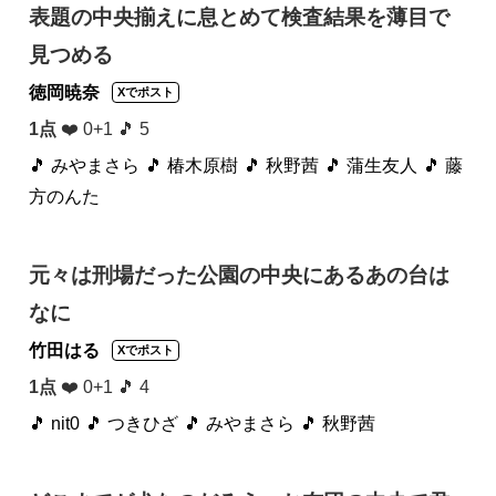
表題の中央揃えに息とめて検査結果を薄目で
見つめる
徳岡暁奈
Xでポスト
1点
❤️ 0+1 🎵 5
🎵 みやまさら
🎵 椿木原樹
🎵 秋野茜
🎵 蒲生友人
🎵 藤
方のんた
元々は刑場だった公園の中央にあるあの台は
なに
竹田はる
Xでポスト
1点
❤️ 0+1 🎵 4
🎵 nit0
🎵 つきひざ
🎵 みやまさら
🎵 秋野茜