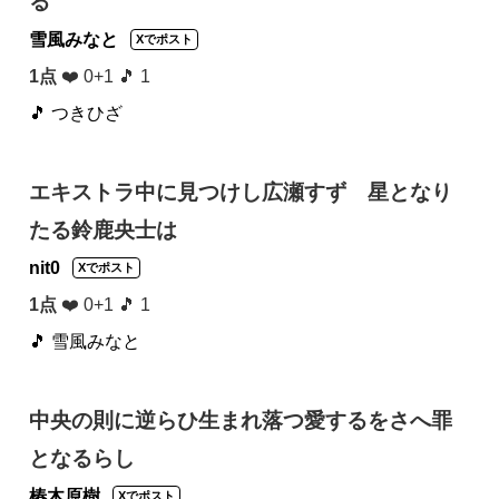
る
雪風みなと
Xでポスト
1点
❤️ 0+1 🎵 1
🎵 つきひざ
エキストラ中に見つけし広瀬すず 星となり
たる鈴鹿央士は
nit0
Xでポスト
1点
❤️ 0+1 🎵 1
🎵 雪風みなと
中央の則に逆らひ生まれ落つ愛するをさへ罪
となるらし
椿木原樹
Xでポスト