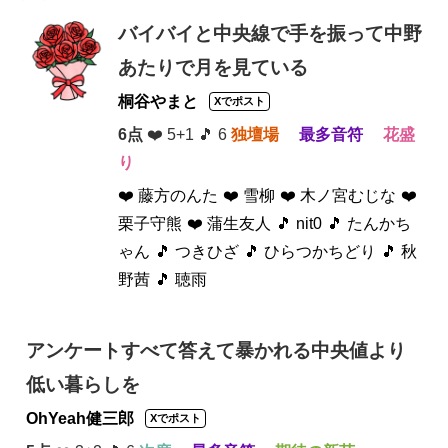
バイバイと中央線で手を振って中野
あたりで月を見ている
桐谷やまと
Xでポスト
6点
❤️ 5+1 🎵 6
独壇場
最多音符
花盛
り
❤️ 藤方のんた
❤️ 雪柳
❤️ 木ノ宮むじな
❤️
栗子守熊
❤️ 蒲生友人
🎵 nit0
🎵 たんかち
ゃん
🎵 つきひざ
🎵 ひらつかちどり
🎵 秋
野茜
🎵 聴雨
アンケートすべて答えて暴かれる中央値より
低い暮らしを
OhYeah健三郎
Xでポスト