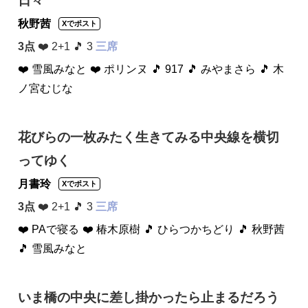
日々
秋野茜
Xでポスト
3点
❤️ 2+1 🎵 3
三席
❤️ 雪風みなと
❤️ ポリンヌ
🎵 917
🎵 みやまさら
🎵 木
ノ宮むじな
花びらの一枚みたく生きてみる中央線を横切
ってゆく
月書玲
Xでポスト
3点
❤️ 2+1 🎵 3
三席
❤️ PAで寝る
❤️ 椿木原樹
🎵 ひらつかちどり
🎵 秋野茜
🎵 雪風みなと
いま橋の中央に差し掛かったら止まるだろう