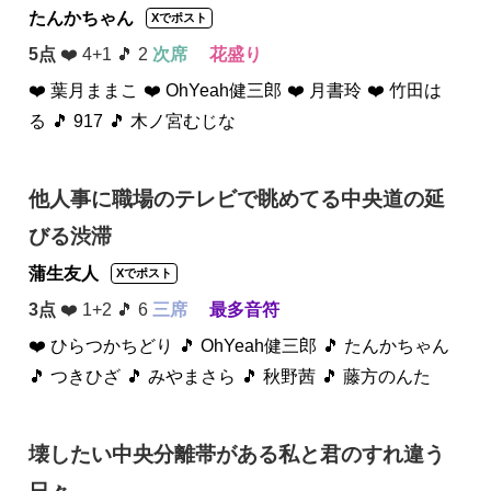
たんかちゃん
Xでポスト
5点
❤️ 4+1 🎵 2
次席
花盛り
❤️ 葉月ままこ
❤️ OhYeah健三郎
❤️ 月書玲
❤️ 竹田は
る
🎵 917
🎵 木ノ宮むじな
他人事に職場のテレビで眺めてる中央道の延
びる渋滞
蒲生友人
Xでポスト
3点
❤️ 1+2 🎵 6
三席
最多音符
❤️ ひらつかちどり
🎵 OhYeah健三郎
🎵 たんかちゃん
🎵 つきひざ
🎵 みやまさら
🎵 秋野茜
🎵 藤方のんた
壊したい中央分離帯がある私と君のすれ違う