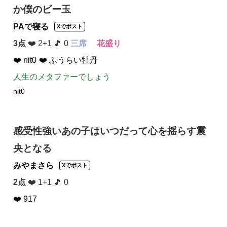
か僕のビー玉
PAで寝る
Xでポスト
3点
❤️ 2+1 🎵 0
三席
花盛り
❤️ nit0
❤️ ふうらい牡丹
人生のメタファーでしょう
nit0
感受性強いあの子はいつだって心を揺らす震
央となる
みやまさら
Xでポスト
2点
❤️ 1+1 🎵 0
❤️ 917