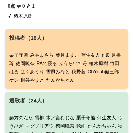
0点
❤️ 0 🎵 1
🎵 椿木原樹
投稿者（18人）
栗子守熊
みやまさら
葉月ままこ
蒲生友人
nit0
月書
玲
徳岡暁奈
PAで寝る
ふうらい牡丹
椿木原樹
竹田
はる
はくあうり
雪風みなと
秋野茜
OhYeah健三郎
ケン
桐谷やまと
たんかちゃん
選歌者（24人）
藤方のんた
雪柳
木ノ宮むじな
栗子守熊
蒲生友人
つ
きひざ
マグノリア♡
徳岡暁奈
聴雨
たんかちゃん
秋