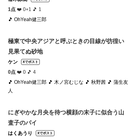
1点
❤️ 0+1 🎵 1
🎵 OhYeah健三郎
極東で中央アジアと呼ぶときの目線が彷徨い
見果てぬ砂地
ケン
Xでポスト
0点
❤️ 0 🎵 4
🎵 OhYeah健三郎
🎵 木ノ宮むじな
🎵 秋野茜
🎵 蒲生友
人
にぎやかな月央を待つ横顔の末子に似合う山
査子のパイ
はくあうり
Xでポスト